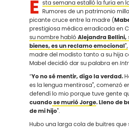
E
sta semana estalló la furia en l
Rumores de un patrimonio millon
picante cruce entre la madre (
Mabe
prestigiosa médica erradicada en C
su nombre habló
Alejandra Bellini,
bienes, es un reclamo emocional
",
madre del modisto tanto a su hija c
Mabel decidió dar su palabra en
Int
“
Yo no sé mentir, digo la verdad.
H
es la lengua mentirosa", comenzó e
defendí lo mio porque tuve gente qu
cuando
se murió Jorge
. Lleno de 
de mi hijo
".
Hubo una larga cola de buitres que 