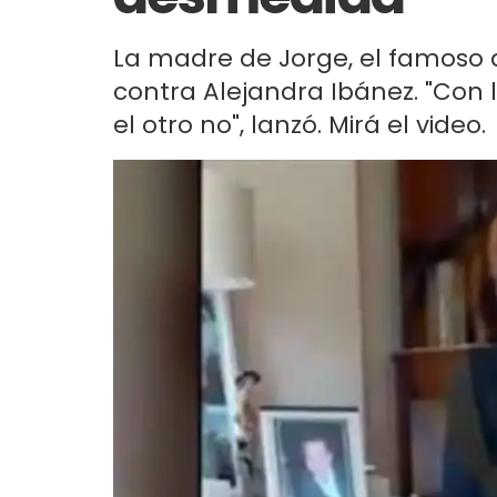
La madre de Jorge, el famoso 
contra Alejandra Ibánez. "Con
el otro no", lanzó. Mirá el video.