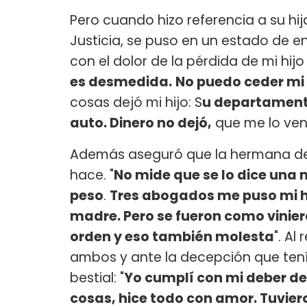
Pero cuando hizo referencia a su hij
Justicia, se puso en un estado de en
con el dolor de la pérdida de mi hijo
es desmedida.
No puedo ceder mi 
cosas dejó mi hijo: S
u departamento
auto. Dinero no dejó,
que me lo veng
Además aseguró que la hermana de 
hace. "
No mide que se lo dice una 
peso
.
Tres abogados me puso mi hi
madre. Pero se fueron como vinie
orden y eso también molesta
". Al
ambos y ante la decepción que ten
bestial: "
Yo cumplí con mi deber de 
cosas, hice todo con amor. Tuvie