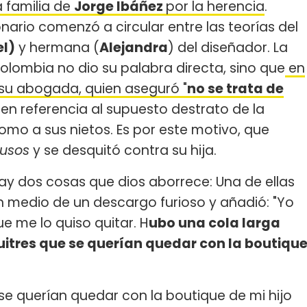
a familia de
Jorge Ibáñez
por la herencia
.
ario comenzó a circular entre las teorías del
l)
y hermana (
Alejandra
) del diseñador. La
olombia no dio su palabra directa, sino que
en
su abogada, quien aseguró "
no se trata de
en referencia al supuesto destrato de la
omo a sus nietos. Es por este motivo, que
rusos
y se desquitó contra su hija.
ay dos cosas que dios aborrece: Una de ellas
n medio de un descargo furioso y añadió: "Yo
e me lo quiso quitar. H
ubo una cola larga
buitres que se querían quedar con la boutiqu
se querían quedar con la boutique de mi hijo