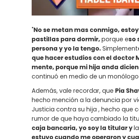
"
No se metan mas conmigo, estoy 
pastillas para dormir,
porque e
so 
persona y yo la tengo.
Simplemente 
que hacer estudios con el doctor
mente, porque mi hija anda dicie
continuó en medio de un monólogo 
Además, vale recordar, que
Pia Sh
hecho mención a la denuncia por vio
Justicia contra su hija , hecho que 
rumor de que haya cambiado la titul
caja bancaria, yo soy la titular y
l
estuvo cuando me operaron y cu