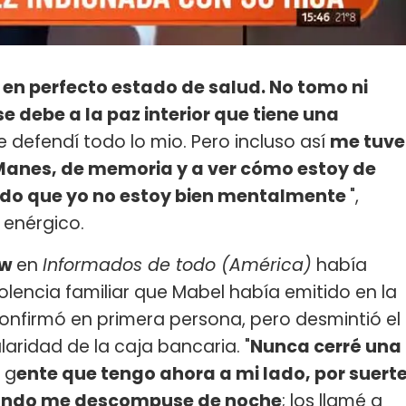
en perfecto estado de salud. No tomo ni
se debe a la paz interior que tiene una
defendí todo lo mio. Pero incluso así
me tuve
 Manes, de memoria y a ver cómo estoy de
ndo que yo no estoy bien mentalmente
",
enérgico.
aw
en
Informados de todo (América)
había
lencia familiar que Mabel había emitido en la
confirmó en primera persona, pero desmintió el
aridad de la caja bancaria. "
Nunca cerré una
a g
ente que tengo ahora a mi lado, por suert
ando me descompuse de noche
; los llamé a