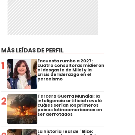
MÁS LEÍDAS DE PERFIL
Encuesta rumbo a 2027:
1
cuatro consultoras midieron
el desgaste de Milei y la
crisis de liderazgo en el
peronismo
Tercera Guerra Mundial: la
2
inteligencia artificial reveló
cuáles serían los primeros
e
países latinoamericanos en
ser derrotados
La historia real de "Elize: