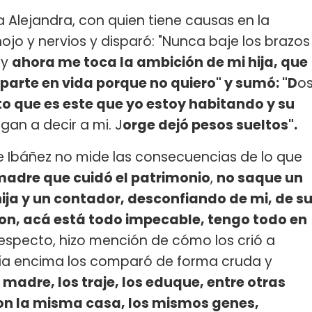
a Alejandra, con quien tiene causas en la
ojo y nervios y disparó: "Nunca baje los brazos
 y
ahora me toca la ambición de mi hija, que
parte en vida porque no quiero" y sumó: "D
o
 que es este que yo estoy habitando y su
an a decir a mi. J
orge dejó pesos sueltos".
Ibáñez no mide las consecuencias de lo que
madre que cuidó el patrimonio
,
no saque un
ja y un contador, desconfiando de mi, de s
ron, acá está todo impecable, tengo todo en
 respecto, hizo mención de cómo los crió a
ía encima los comparó de forma cruda y
madre, los traje, los eduque, entre otras
ron la misma casa, los mismos genes,