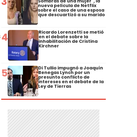
3
Sombras de una mujer", la
nueva película de Netflix
sobre el caso de una esposa
que descuartizó a su marido
Ricardo Lorenzetti se metió
4
s
en el debate sobre la
inhabilitación de Cristina
Kirchner
Di Tullio impugnó a Joaquín
5
Benegas Lynch por un
presunto conflicto de
intereses en el debate de la
u
Ley de Tierras