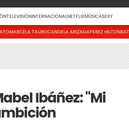
ÓN
TELEVISIÓN
INTERNACIONAL
NETFLIX
MÚSICA
SEXY
BATO
MARCELA TAURO
CANDELA ARIZAGA
PEREZ HILTON
RAT
abel Ibáñez: "Mi
 ambición