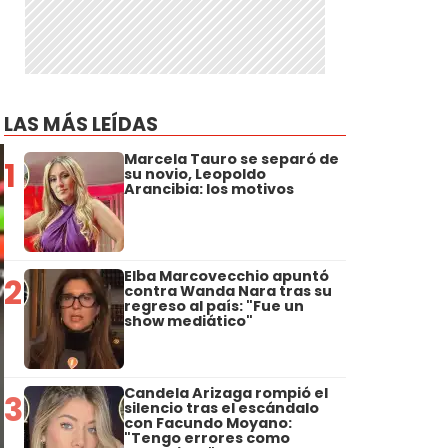
LAS MÁS LEÍDAS
Marcela Tauro se separó de
1
su novio, Leopoldo
Arancibia: los motivos
Elba Marcovecchio apuntó
2
contra Wanda Nara tras su
regreso al país: "Fue un
show mediático"
Candela Arizaga rompió el
3
silencio tras el escándalo
con Facundo Moyano:
"Tengo errores como