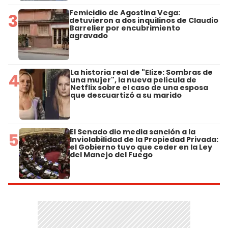
Femicidio de Agostina Vega:
3
detuvieron a dos inquilinos de Claudio
Barrelier por encubrimiento
agravado
La historia real de "Elize: Sombras de
4
una mujer", la nueva película de
Netflix sobre el caso de una esposa
que descuartizó a su marido
El Senado dio media sanción a la
5
Inviolabilidad de la Propiedad Privada:
el Gobierno tuvo que ceder en la Ley
del Manejo del Fuego