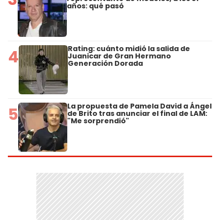
años: qué pasó
Rating: cuánto midió la salida de
4
Juanicar de Gran Hermano
Generación Dorada
La propuesta de Pamela David a Ángel
5
de Brito tras anunciar el final de LAM:
"Me sorprendió"