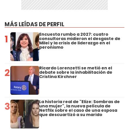
MÁS LEÍDAS DE PERFIL
Encuesta rumbo a 2027: cuatro
1
consultoras midieron el desgaste de
Milei y la crisis de liderazgo en el
peronismo
Ricardo Lorenzetti se metió en el
2
debate sobre la inhabilitación de
Cristina Kirchner
La historia real de "Elize: Sombras de
3
una mujer", la nueva película de
Netflix sobre el caso de una esposa
que descuartizó a su marido