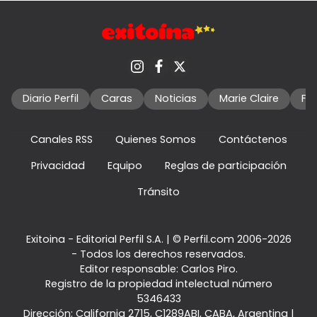
Diario Perfil
Caras
Noticias
Marie Claire
Fo
Canales RSS
Quienes Somos
Contáctenos
Privacidad
Equipo
Reglas de participación
Tránsito
Exitoina - Editorial Perfil S.A.
| © Perfil.com 2006-2026
- Todos los derechos reservados.
Editor responsable: Carlos Piro.
Registro de la propiedad intelectual número
5346433
Dirección:
California 2715
,
C1289ABI
,
CABA, Argentina
|