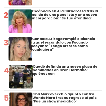
Escándalo en A la Barbarossa tras la
2
salida de una panelista y una nueva
incorporación: "Se fue ofendida"
Candela Arizaga rompió el silencio
3
tras el escándalo con Facundo
Moyano: "Tengo errores como
cualquiera"
Quedó definida una nueva placa de
4
nominados en Gran Hermano:
quiénes son
Elba Marcovecchio apuntó contra
5
Wanda Nara tras su regreso al país:
"Fue un show mediático"