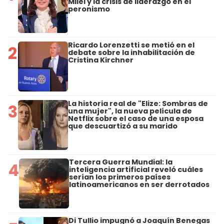
Milei y la crisis de liderazgo en el
peronismo
Ricardo Lorenzetti se metió en el
2
debate sobre la inhabilitación de
Cristina Kirchner
La historia real de "Elize: Sombras de
3
una mujer", la nueva película de
Netflix sobre el caso de una esposa
que descuartizó a su marido
Tercera Guerra Mundial: la
4
inteligencia artificial reveló cuáles
serían los primeros países
latinoamericanos en ser derrotados
Di Tullio impugnó a Joaquín Benegas