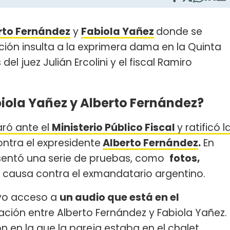
rto Fernández
y
Fabiola Yañez
donde se
ción insulta a la exprimera dama en la Quinta
el juez Julián Ercolini y el fiscal Ramiro
biola Yañez y Alberto Fernández?
ró ante el
Ministerio Público Fiscal
y ratificó l
ntra el expresidente
Alberto Fernández
.
En
sentó una serie de pruebas, como
fotos,
a causa contra el exmandatario argentino.
uvo acceso a
un audio que está en el
ación entre Alberto Fernández y Fabiola Yañez.
 en la que la pareja estaba en el chalet