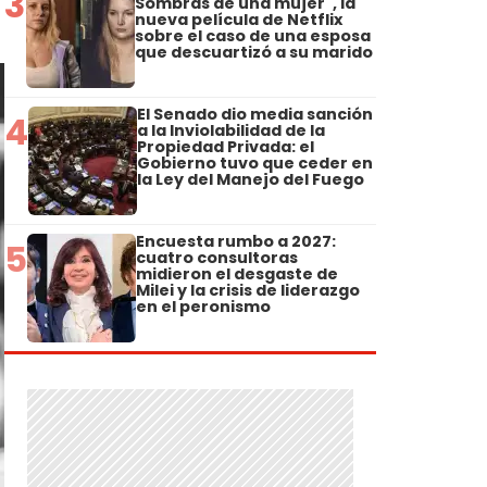
3
Sombras de una mujer", la
nueva película de Netflix
sobre el caso de una esposa
que descuartizó a su marido
El Senado dio media sanción
4
a la Inviolabilidad de la
Propiedad Privada: el
Gobierno tuvo que ceder en
la Ley del Manejo del Fuego
Encuesta rumbo a 2027:
5
cuatro consultoras
midieron el desgaste de
Milei y la crisis de liderazgo
en el peronismo