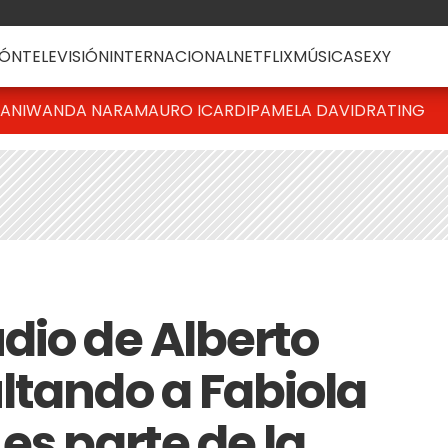
ÓN
TELEVISIÓN
INTERNACIONAL
NETFLIX
MÚSICA
SEXY
IANI
WANDA NARA
MAURO ICARDI
PAMELA DAVID
RATING
dio de Alberto
ltando a Fabiola
es parte de la