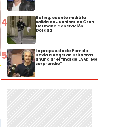
Rating: cuánto midió la
4
salida de Juanicar de Gran
Hermano Generación
Dorada
La propuesta de Pamela
5
David a Ángel de Brito tras
anunciar el final de LAM: "Me
sorprendió"