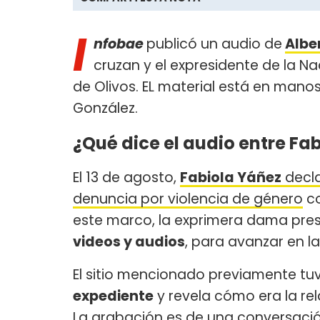
I
nfobae
publicó un audio de
Albe
cruzan y el expresidente de la Na
de Olivos. EL material está en manos d
González.
¿Qué dice el audio entre Fa
El 13 de agosto,
Fabiola Yáñez
decla
denuncia por violencia de género
co
este marco, la exprimera dama pre
videos y audios
, para avanzar en l
El sitio mencionado previamente t
expediente
y revela cómo era la rel
La grabación es de una conversación