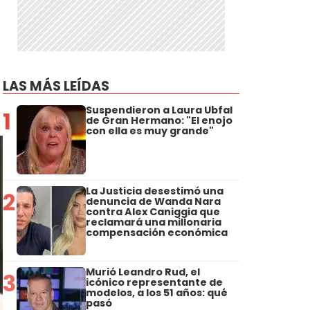
LAS MÁS LEÍDAS
Suspendieron a Laura Ubfal
1
de Gran Hermano: "El enojo
con ella es muy grande"
La Justicia desestimó una
2
denuncia de Wanda Nara
contra Alex Caniggia que
reclamará una millonaria
compensación económica
Murió Leandro Rud, el
3
icónico representante de
modelos, a los 51 años: qué
pasó