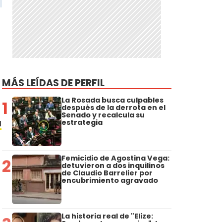
MÁS LEÍDAS DE PERFIL
La Rosada busca culpables
1
después de la derrota en el
Senado y recalcula su
a
estrategia
Femicidio de Agostina Vega:
2
detuvieron a dos inquilinos
de Claudio Barrelier por
encubrimiento agravado
La historia real de "Elize: