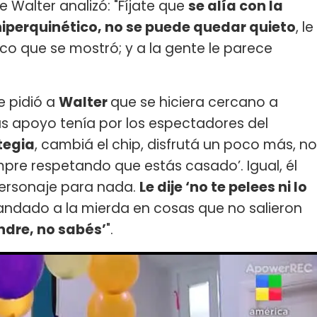
 Walter analizó: "Fíjate que
se alía con la
hiperquinético, no se puede quedar quieto
, le
co que se mostró; y a la gente le parece
e pidió a
Walter
que se hiciera cercano a
ás apoyo tenía por los espectadores del
ategia
, cambiá el chip, disfrutá un poco más, no
mpre respetando que estás casado’. Igual, él
personaje para nada.
Le dije ‘no te pelees ni lo
mandado a la mierda en cosas que no salieron
ndre, no sabés’
".