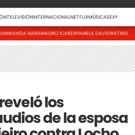
ÓN
TELEVISIÓN
INTERNACIONAL
NETFLIX
MÚSICA
SEXY
IANI
WANDA NARA
MAURO ICARDI
PAMELA DAVID
RATING
reveló los
udios de la esposa
jeiro contra Locho