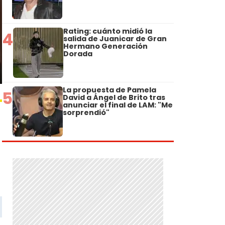
Rating: cuánto midió la
4
salida de Juanicar de Gran
Hermano Generación
Dorada
La propuesta de Pamela
5
David a Ángel de Brito tras
anunciar el final de LAM: "Me
sorprendió"