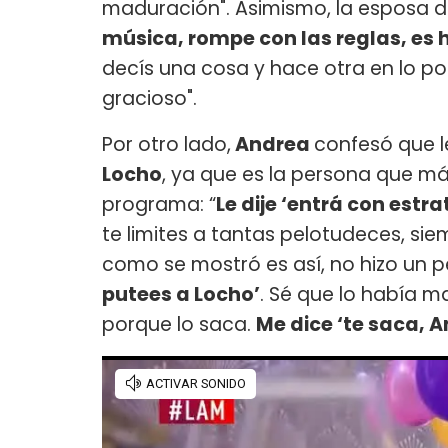
maduración". Asimismo, la esposa de
música, rompe con las reglas, es 
decís una cosa y hace otra en lo po
gracioso".
Por otro lado,
Andrea
confesó que l
Locho
, ya que es la persona que m
programa: “
Le dije ‘entrá con estr
te limites a tantas pelotudeces, sie
como se mostró es así, no hizo un 
putees a Locho’
. Sé que lo había 
porque lo saca.
Me dice ‘te saca, A