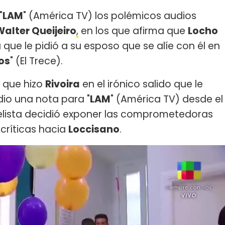
"
LAM
" (América TV) los polémicos audios
Walter Queijeiro
,
en los que afirma que
Locho
 que le pidió a su esposo que se alíe con él en
os
" (El Trece).
" que hizo
Rivoira
en el irónico salido que le
dio una nota para "
LAM
" (América TV) desde el
anelista decidió exponer las comprometedoras
 críticas hacia
Loccisano
.