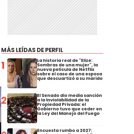
MÁS LEÍDAS DE PERFIL
La historia real de "Elize:
1
Sombras de una mujer", la
nueva película de Netflix
sobre el caso de una esposa
que descuartizó a su marido
El Senado dio media sanción
2
a la Inviolabilidad de la
Propiedad Privada: el
Gobierno tuvo que ceder en
la Ley del Manejo del Fuego
Encuesta rumbo a 2027: