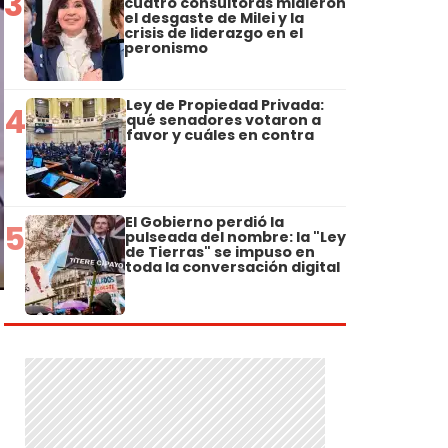
3
cuatro consultoras midieron
el desgaste de Milei y la
crisis de liderazgo en el
peronismo
Ley de Propiedad Privada:
4
qué senadores votaron a
favor y cuáles en contra
El Gobierno perdió la
5
pulseada del nombre: la "Ley
de Tierras" se impuso en
toda la conversación digital