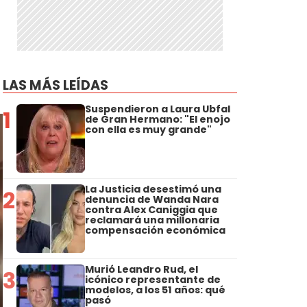
LAS MÁS LEÍDAS
Suspendieron a Laura Ubfal
1
de Gran Hermano: "El enojo
con ella es muy grande"
La Justicia desestimó una
2
denuncia de Wanda Nara
contra Alex Caniggia que
reclamará una millonaria
compensación económica
Murió Leandro Rud, el
3
icónico representante de
modelos, a los 51 años: qué
pasó