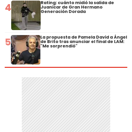
Rating: cuánto midió la salida de
4
Juanicar de Gran Hermano
Generación Dorada
La propuesta de Pamela David a Ángel
5
de Brito tras anunciar el final de LAM:
"Me sorprendió"