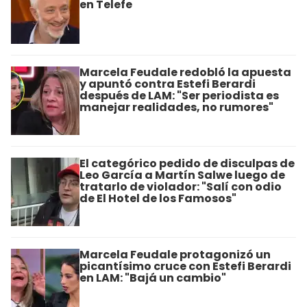
en Telefe
Marcela Feudale redobló la apuesta
y apuntó contra Estefi Berardi
después de LAM: "Ser periodista es
manejar realidades, no rumores"
El categórico pedido de disculpas de
Leo García a Martín Salwe luego de
tratarlo de violador: "Salí con odio
de El Hotel de los Famosos"
Marcela Feudale protagonizó un
picantísimo cruce con Estefi Berardi
en LAM: "Bajá un cambio"