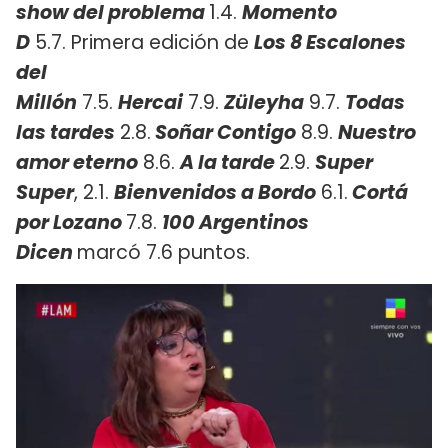
show del problema
1.4.
Momento
D
5.7. Primera edición de
Los 8 Escalones
del
Millón
7.5.
Hercai
7.9.
Züleyha
9.7.
Todas
las tardes
2.8.
Soñar Contigo
8.9.
Nuestro
amor eterno
8.6.
A la tarde
2.9.
Super
Super
, 2.1.
Bienvenidos a Bordo
6.1.
Cortá
por Lozano
7.8.
100 Argentinos
Dicen
marcó 7.6 puntos.