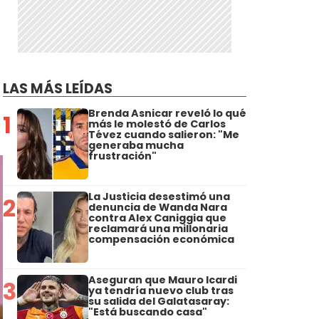
LAS MÁS LEÍDAS
Brenda Asnicar reveló lo qué
1
más le molestó de Carlos
Tévez cuando salieron: "Me
generaba mucha
frustración"
La Justicia desestimó una
2
denuncia de Wanda Nara
contra Alex Caniggia que
reclamará una millonaria
compensación económica
Aseguran que Mauro Icardi
3
ya tendría nuevo club tras
su salida del Galatasaray:
"Está buscando casa"