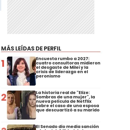
MÁS LEÍDAS DE PERFIL
Encuesta rumbo a 2027:
1
cuatro consultoras midieron
el desgaste de Milei y la
crisis de liderazgo en el
peronismo
La historia real de "Elize:
2
Sombras de una mujer", la
nueva película de Netflix
sobre el caso de una esposa
que descuartizó a su marido
El Senado dio media sanción