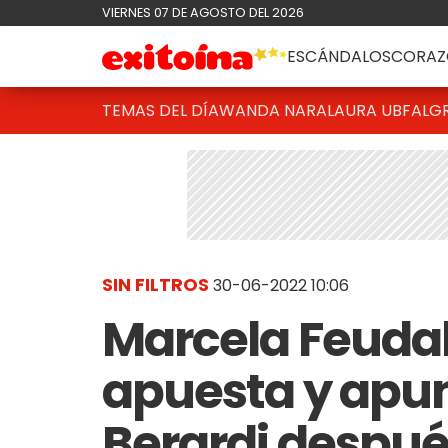
VIERNES 07 DE AGOSTO DEL 2026
ESCÁNDALOS
CORAZ
TEMAS DEL DÍA
WANDA NARA
LAURA UBFAL
G
SIN FILTROS
30-06-2022 10:06
Marcela Feudal
apuesta y apun
Berardi despué