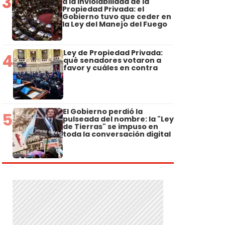
3
a la Inviolabilidad de la
Propiedad Privada: el
Gobierno tuvo que ceder en
la Ley del Manejo del Fuego
Ley de Propiedad Privada:
4
qué senadores votaron a
favor y cuáles en contra
El Gobierno perdió la
5
pulseada del nombre: la "Ley
de Tierras" se impuso en
toda la conversación digital