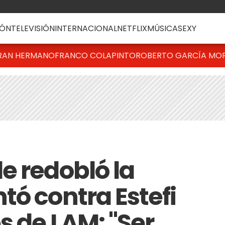
ÓN
TELEVISIÓN
INTERNACIONAL
NETFLIX
MÚSICA
SEXY
RAN HERMANO
FRANCO COLAPINTO
ROBERTO GARCÍA MO
e redobló la
tó contra Estefi
s de LAM: "Ser