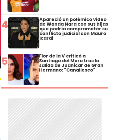
Apareció un polémico video
4
de Wanda Nara con sus hijas
que podría comprometer su
conflicto judicial con Mauro
Icardi
Flor de la V criticó a
5
Santiago del Moro tras la
salida de Juanicar de Gran
Hermano: "Canallesco"