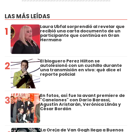
LAS MÁS LEÍDAS
Laura Ubfal sorprendió al revelar que
1
recibió una carta documento de un
participante que continúa en Gran
Hermano
El bloguero Perez Hilton se
2
autolesionó con un cuchillo durante
una transmisión en vivo: qué dice el
reporte policial
En fotos, así fue la avant premiere de
3
"Canelones" con Darío Barassi,
Agustín Aristarán, Verónica Llinás y
César Bordón
La Oreja de Van Gogh llega a Buenos