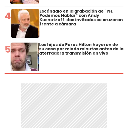
Escándalo en la grabación de "PH,
4
Podemos Hablar" con Andy
Kusnetzoff: dos invitadas se cruzaron
frente a cámara
Los hijos de Perez Hilton huyeron de
5
su casa por miedo minutos antes de la
aterradora transmisión en vivo