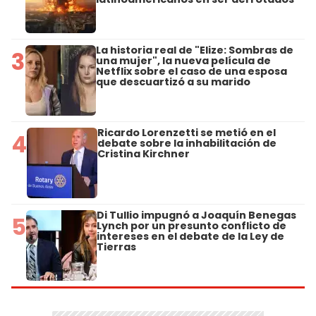
La historia real de "Elize: Sombras de
3
una mujer", la nueva película de
Netflix sobre el caso de una esposa
que descuartizó a su marido
Ricardo Lorenzetti se metió en el
4
debate sobre la inhabilitación de
Cristina Kirchner
Di Tullio impugnó a Joaquín Benegas
5
Lynch por un presunto conflicto de
intereses en el debate de la Ley de
Tierras