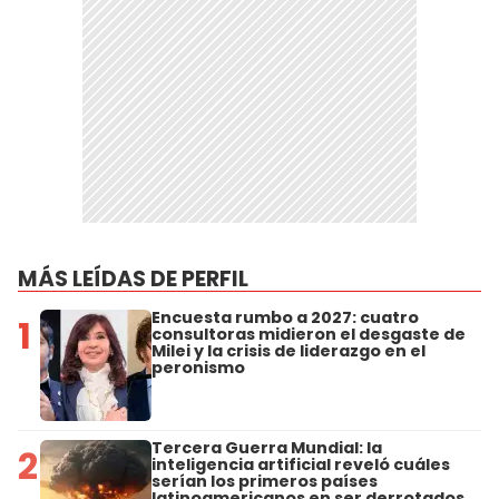
MÁS LEÍDAS DE PERFIL
Encuesta rumbo a 2027: cuatro
1
consultoras midieron el desgaste de
Milei y la crisis de liderazgo en el
peronismo
Tercera Guerra Mundial: la
2
inteligencia artificial reveló cuáles
serían los primeros países
latinoamericanos en ser derrotados