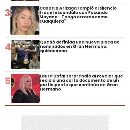
Candela Arizaga rompió el silencio
3
tras el escándalo con Facundo
Moyano: "Tengo errores como
cualquiera"
Quedó definida una nueva placa de
4
nominados en Gran Hermano:
quiénes son
Laura Ubfal sorprendió al revelar que
5
recibió una carta documento de un
participante que continúa en Gran
Hermano