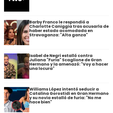
Barby Franco le respondió a
Charlotte Caniggia tras acusarla de
haber estado acomodada en
Stravaganza: "Alta ganza"
Isabel de Negri estalló contra
Juliana "Furia" Scaglione de Gran
Hermano y la amenazó: "Voy a hacer
una locura"
Williams López intentó seducir a
Catalina Gorostidi en Gran Hermano
y su novia estalló de furia: "No me
hace bien"