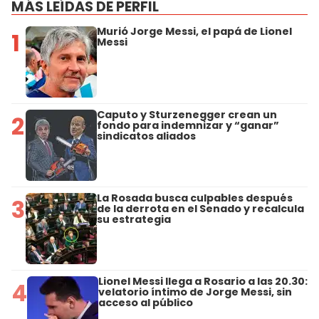
MÁS LEÍDAS DE PERFIL
Murió Jorge Messi, el papá de Lionel
1
Messi
Caputo y Sturzenegger crean un
2
fondo para indemnizar y “ganar”
sindicatos aliados
La Rosada busca culpables después
3
de la derrota en el Senado y recalcula
su estrategia
Lionel Messi llega a Rosario a las 20.30:
4
velatorio íntimo de Jorge Messi, sin
acceso al público