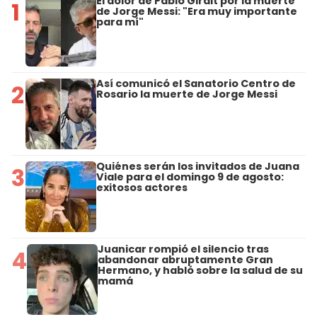
El dolor de Pablo Giralt por la muerte
1
de Jorge Messi: "Era muy importante
para mí"
Así comunicó el Sanatorio Centro de
2
Rosario la muerte de Jorge Messi
Quiénes serán los invitados de Juana
3
Viale para el domingo 9 de agosto:
exitosos actores
Juanicar rompió el silencio tras
4
abandonar abruptamente Gran
Hermano, y habló sobre la salud de su
mamá