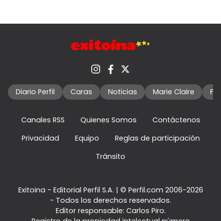
Diario Perfil
Caras
Noticias
Marie Claire
Fo
Canales RSS
Quienes Somos
Contáctenos
Privacidad
Equipo
Reglas de participación
Tránsito
Exitoina - Editorial Perfil S.A.
| © Perfil.com 2006-2026
- Todos los derechos reservados.
Editor responsable: Carlos Piro.
Registro de la propiedad intelectual número