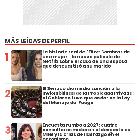
MÁS LEÍDAS DE PERFIL
La historia real de "Elize: Sombras de
1
una mujer", la nueva película de
Netflix sobre el caso de una esposa
que descuartizó a su marido
El Senado dio media sanción a la
2
Inviolabilidad de la Propiedad Privada:
el Gobierno tuvo que ceder en la Ley
del Manejo del Fuego
Encuesta rumbo a 2027: cuatro
3
consultoras midieron el desgaste de
Milei y la crisis de liderazgo en el
peronismo