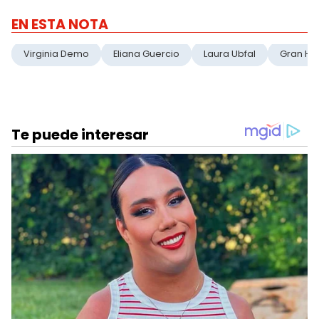
EN ESTA NOTA
Virginia Demo
Eliana Guercio
Laura Ubfal
Gran H