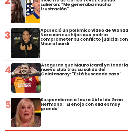
2
molestó de Carlos Tévez cuando
salieron: "Me generaba mucha
frustración"
Apareció un polémico video de Wanda
3
Nara con sus hijas que podría
comprometer su conflicto judicial con
Mauro Icardi
Aseguran que Mauro Icardi ya tendría
4
nuevo club tras su salida del
Galatasaray: "Está buscando casa"
Suspendieron a Laura Ubfal de Gran
5
Hermano: "El enojo con ella es muy
grande"