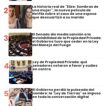
La historia real de "Elize: Sombras de
2
una mujer", la nueva película de
Netflix sobre el caso de una esposa
que descuartizó a su marido
El Senado dio media sanción a la
3
Inviolabilidad de la Propiedad Privada:
el Gobierno tuvo que ceder en la Ley
del Manejo del Fuego
Ley de Propiedad Privada: qué
4
senadores votaron a favor y cuáles
en contra
El Gobierno perdió la pulseada del
5
nombre: la "Ley de Tierras" se impuso
en toda la conversación digital