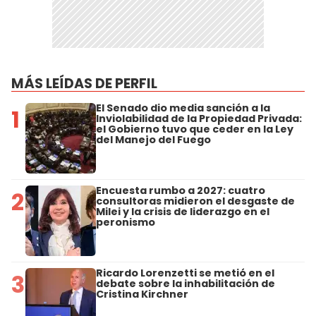
MÁS LEÍDAS DE PERFIL
El Senado dio media sanción a la
1
Inviolabilidad de la Propiedad Privada:
el Gobierno tuvo que ceder en la Ley
del Manejo del Fuego
Encuesta rumbo a 2027: cuatro
2
consultoras midieron el desgaste de
Milei y la crisis de liderazgo en el
peronismo
Ricardo Lorenzetti se metió en el
3
debate sobre la inhabilitación de
Cristina Kirchner