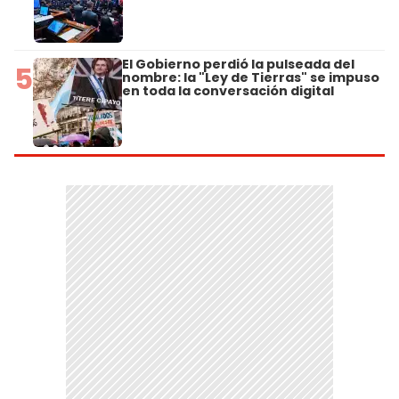
El Gobierno perdió la pulseada del
5
nombre: la "Ley de Tierras" se impuso
en toda la conversación digital