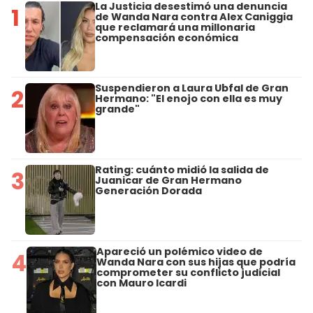
La Justicia desestimó una denuncia
1
de Wanda Nara contra Alex Caniggia
que reclamará una millonaria
compensación económica
Suspendieron a Laura Ubfal de Gran
2
Hermano: "El enojo con ella es muy
grande"
Rating: cuánto midió la salida de
3
Juanicar de Gran Hermano
Generación Dorada
Apareció un polémico video de
4
Wanda Nara con sus hijas que podría
comprometer su conflicto judicial
con Mauro Icardi