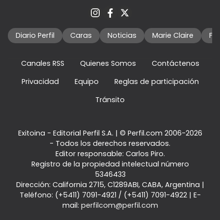
Diario Perfil
Caras
Noticias
Marie Claire
Fo
Canales RSS
Quienes Somos
Contáctenos
Privacidad
Equipo
Reglas de participación
Tránsito
Exitoina - Editorial Perfil S.A.
| © Perfil.com 2006-2026
- Todos los derechos reservados.
Editor responsable: Carlos Piro.
Registro de la propiedad intelectual número
5346433
Dirección:
California 2715
,
C1289ABI
,
CABA, Argentina
|
Teléfono:
(+5411) 7091-4921
/
(+5411) 7091-4922
| E-
mail:
perfilcom@perfil.com