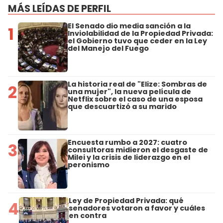
MÁS LEÍDAS DE PERFIL
El Senado dio media sanción a la
1
Inviolabilidad de la Propiedad Privada:
el Gobierno tuvo que ceder en la Ley
del Manejo del Fuego
La historia real de "Elize: Sombras de
2
una mujer", la nueva película de
Netflix sobre el caso de una esposa
que descuartizó a su marido
Encuesta rumbo a 2027: cuatro
3
consultoras midieron el desgaste de
Milei y la crisis de liderazgo en el
peronismo
Ley de Propiedad Privada: qué
4
senadores votaron a favor y cuáles
en contra