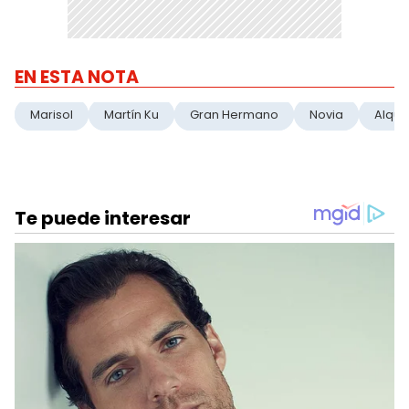
EN ESTA NOTA
Marisol
Martín Ku
Gran Hermano
Novia
Alquil