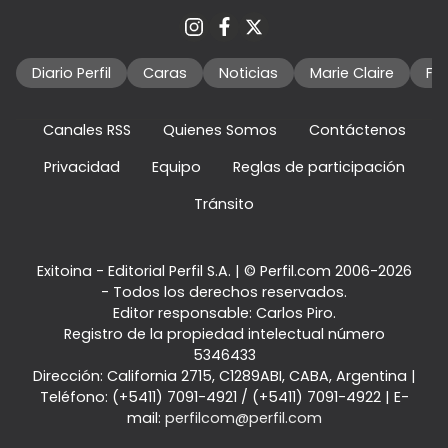
Diario Perfil
Caras
Noticias
Marie Claire
Fo
Canales RSS
Quienes Somos
Contáctenos
Privacidad
Equipo
Reglas de participación
Tránsito
Exitoina - Editorial Perfil S.A.
| © Perfil.com 2006-2026
- Todos los derechos reservados.
Editor responsable: Carlos Piro.
Registro de la propiedad intelectual número
5346433
Dirección:
California 2715
,
C1289ABI
,
CABA, Argentina
|
Teléfono:
(+5411) 7091-4921
/
(+5411) 7091-4922
| E-
mail:
perfilcom@perfil.com