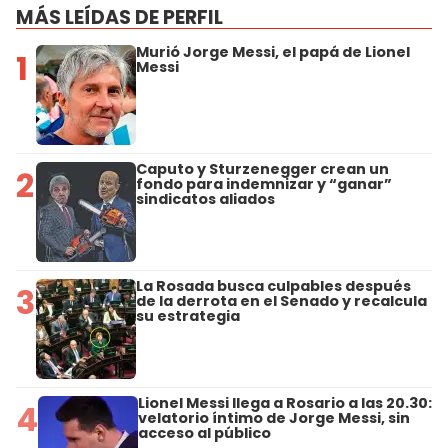
MÁS LEÍDAS DE PERFIL
Murió Jorge Messi, el papá de Lionel
1
Messi
Caputo y Sturzenegger crean un
2
fondo para indemnizar y “ganar”
sindicatos aliados
La Rosada busca culpables después
3
de la derrota en el Senado y recalcula
su estrategia
Lionel Messi llega a Rosario a las 20.30:
4
velatorio íntimo de Jorge Messi, sin
acceso al público