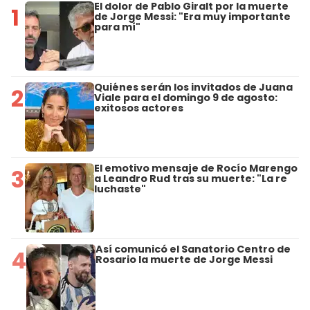
El dolor de Pablo Giralt por la muerte
1
de Jorge Messi: "Era muy importante
para mí"
Quiénes serán los invitados de Juana
2
Viale para el domingo 9 de agosto:
exitosos actores
El emotivo mensaje de Rocío Marengo
3
a Leandro Rud tras su muerte: "La re
luchaste"
Así comunicó el Sanatorio Centro de
4
Rosario la muerte de Jorge Messi