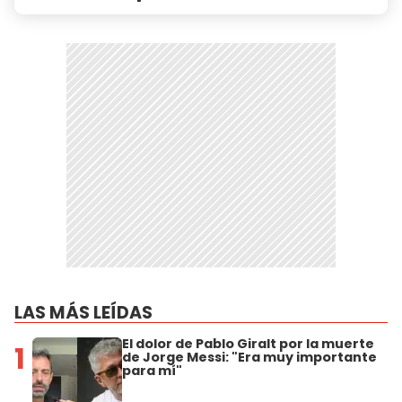
LAS MÁS LEÍDAS
El dolor de Pablo Giralt por la muerte
1
de Jorge Messi: "Era muy importante
para mí"