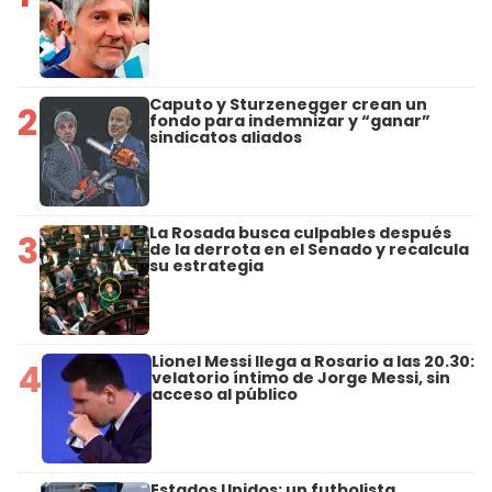
Caputo y Sturzenegger crean un
2
fondo para indemnizar y “ganar”
sindicatos aliados
La Rosada busca culpables después
3
de la derrota en el Senado y recalcula
su estrategia
Lionel Messi llega a Rosario a las 20.30:
4
velatorio íntimo de Jorge Messi, sin
acceso al público
Estados Unidos: un futbolista