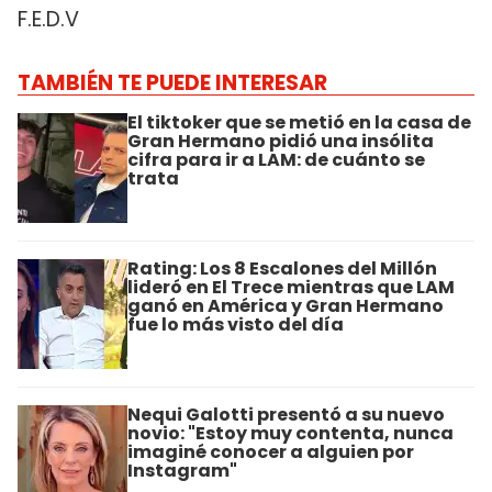
F.E.D.V
TAMBIÉN TE PUEDE INTERESAR
El tiktoker que se metió en la casa de
Gran Hermano pidió una insólita
cifra para ir a LAM: de cuánto se
trata
Rating: Los 8 Escalones del Millón
lideró en El Trece mientras que LAM
ganó en América y Gran Hermano
fue lo más visto del día
Nequi Galotti presentó a su nuevo
novio: "Estoy muy contenta, nunca
imaginé conocer a alguien por
Instagram"