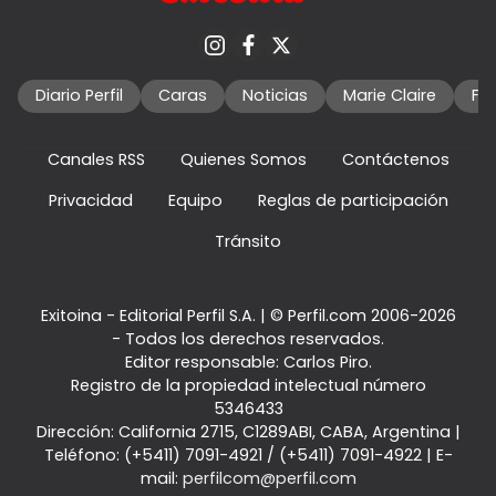
Diario Perfil
Caras
Noticias
Marie Claire
Fo
Canales RSS
Quienes Somos
Contáctenos
Privacidad
Equipo
Reglas de participación
Tránsito
Exitoina - Editorial Perfil S.A.
| © Perfil.com 2006-2026
- Todos los derechos reservados.
Editor responsable: Carlos Piro.
Registro de la propiedad intelectual número
5346433
Dirección:
California 2715
,
C1289ABI
,
CABA, Argentina
|
Teléfono:
(+5411) 7091-4921
/
(+5411) 7091-4922
| E-
mail:
perfilcom@perfil.com