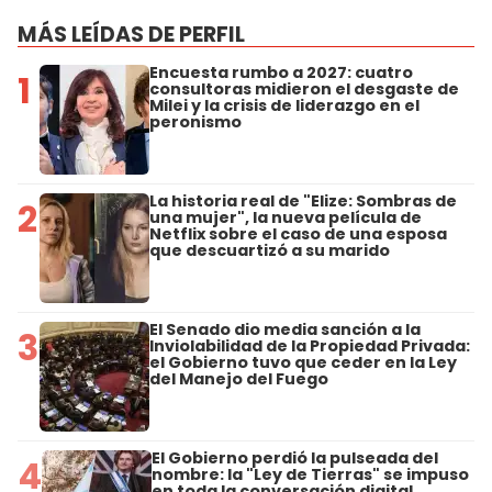
MÁS LEÍDAS DE PERFIL
Encuesta rumbo a 2027: cuatro
1
consultoras midieron el desgaste de
Milei y la crisis de liderazgo en el
peronismo
La historia real de "Elize: Sombras de
2
una mujer", la nueva película de
Netflix sobre el caso de una esposa
que descuartizó a su marido
El Senado dio media sanción a la
3
Inviolabilidad de la Propiedad Privada:
el Gobierno tuvo que ceder en la Ley
del Manejo del Fuego
El Gobierno perdió la pulseada del
4
nombre: la "Ley de Tierras" se impuso
en toda la conversación digital