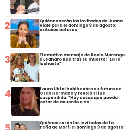
Quiénes serán los invitados de Juana
2
Viale para el domingo 9 de agosto:
exitosos actores
El emotivo mensaje de Rocío Marengo
3
a Leandro Rud tras su muerte: "La re
luchaste"
Laura Ubfal habló sobre su futuro en
4
Gran Hermano y reveló si fue
suspendida: "Hay cosas que puedo
estar de acuerdo o no"
Quiénes serán los invitados de La
5
Peña de Morfi el domingo 9 de agosto: