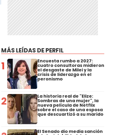
MÁS LEÍDAS DE PERFIL
Encuesta rumbo a 2027:
1
cuatro consultoras midieron
el desgaste de Milei y la
crisis de liderazgo en el
peronismo
La historia real de "Elize:
2
Sombras de una mujer", la
nueva película de Netflix
sobre el caso de una esposa
que descuartizó a su marido
El Senado dio media sanción