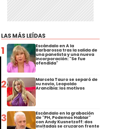
LAS MÁS LEÍDAS
Escándalo en A la
1
Barbarossa tras la salida de
una panelista y una nueva
incorporación: "Se fue
ofendida"
Marcela Tauro se separó de
2
su novio, Leopoldo
Arancibia: los motivos
Escándalo en la grabación
3
de "PH, Podemos Hablar"
con Andy Kusnetzoff: dos
invitadas se cruzaron frente