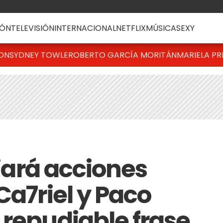
ÓN
TELEVISIÓN
INTERNACIONAL
NETFLIX
MÚSICA
SEXY
TON
SYDNEY TOWLE
ROBERTO GARCÍA MORITÁN
MARIELA PR
ciará acciones
Ca7riel y Paco
 repudiable frase