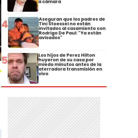
a cámara
Aseguran que los padres de
4
Tini Stoessel no están
invitados al casamiento con
Rodrigo De Paul: "Ya están
avisados"
Los hijos de Perez Hilton
5
huyeron de su casa por
miedo minutos antes de la
aterradora transmisión en
vivo