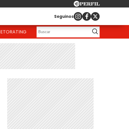
Seguinos
IETO
RATING