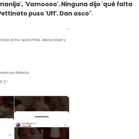
 manija', 'Vamoooo'. Ninguna dijo 'qué falta
ttinato puso 'Uff'. Dan asco"
.