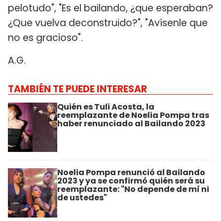
pelotudo", "Es el bailando, ¿que esperaban?
¿Que vuelva deconstruido?", "Avísenle que
no es gracioso".
A.G.
TAMBIÉN TE PUEDE INTERESAR
Quién es Tuli Acosta, la
reemplazante de Noelia Pompa tras
haber renunciado al Bailando 2023
Noelia Pompa renunció al Bailando
2023 y ya se confirmó quién será su
reemplazante: "No depende de mí ni
de ustedes"