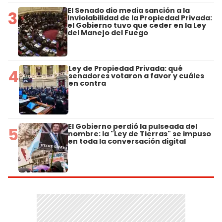
El Senado dio media sanción a la
3
Inviolabilidad de la Propiedad Privada:
el Gobierno tuvo que ceder en la Ley
del Manejo del Fuego
Ley de Propiedad Privada: qué
4
senadores votaron a favor y cuáles
en contra
El Gobierno perdió la pulseada del
5
nombre: la "Ley de Tierras" se impuso
en toda la conversación digital