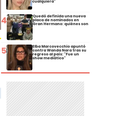
cualquiera"
Quedó definida una nueva
4
placa de nominados en
Gran Hermano: quiénes son
Elba Marcovecchio apuntó
5
contra Wanda Nara tras su
regreso al país: "Fue un
show mediático"