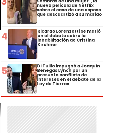
3
Sombras de una mujer", la
nueva película de Netflix
sobre el caso de una esposa
que descuartizó a su marido
Ricardo Lorenzetti se metió
4
en el debate sobre la
inhabilitación de Cristina
Kirchner
Di Tullio impugnó a Joaquín
5
Benegas Lynch por un
presunto conflicto de
intereses en el debate de la
Ley de Tierras