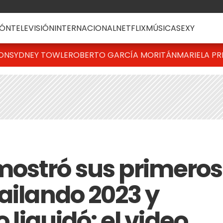
ÓN
TELEVISIÓN
INTERNACIONAL
NETFLIX
MÚSICA
SEXY
TON
SYDNEY TOWLE
ROBERTO GARCÍA MORITÁN
MARIELA PR
mostró sus primeros
ailando 2023 y
o liquidó: el video