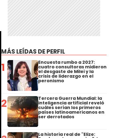
MÁS LEÍDAS DE PERFIL
Encuesta rumbo a 2027:
1
cuatro consultoras midieron
el desgaste de Milei y la
crisis de liderazgo en el
peronismo
Tercera Guerra Mundial: la
2
inteligencia artificial reveló
cuáles serían los primeros
países latinoamericanos en
ser derrotados
La historia real de "Elize: