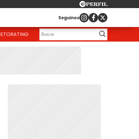
Seguinos
IETO
RATING