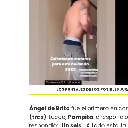
LOS PUNTAJES DE LOS POSIBLES JU
Ángel de Brito
fue el primero en co
(tres)
. Luego,
Pampita
le respondi
respondió:
"Un seis"
. A todo esto, l