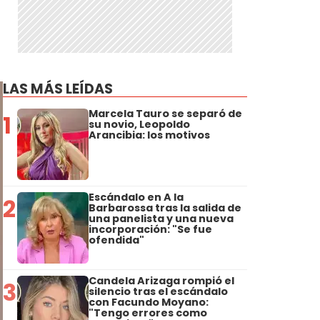
LAS MÁS LEÍDAS
Marcela Tauro se separó de
1
su novio, Leopoldo
Arancibia: los motivos
Escándalo en A la
2
Barbarossa tras la salida de
una panelista y una nueva
incorporación: "Se fue
ofendida"
Candela Arizaga rompió el
3
silencio tras el escándalo
con Facundo Moyano:
"Tengo errores como