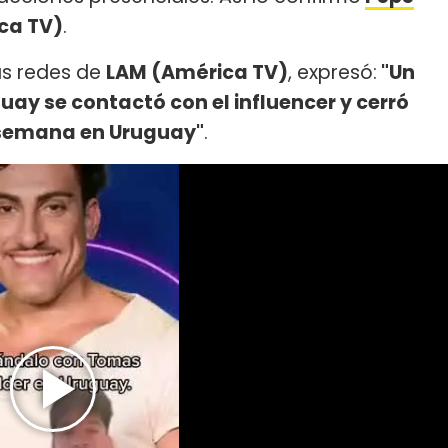
ca TV)
.
as redes de
LAM (América TV)
, expresó:
"Un
ay se contactó con el influencer y cerró
e semana en Uruguay"
.