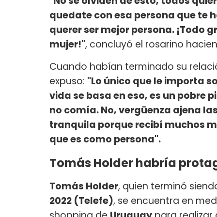
"No se olviden de esto, todos quier
quedate con esa persona que te ha
querer ser mejor persona. ¡Todo
mujer!"
, concluyó el rosarino hacie
Cuando habían terminado su relaci
expuso:
"Lo único que le importa so
vida se basa en eso, es un pobre p
no comía. No, vergüenza ajena las p
tranquila porque recibí muchos m
que es como persona".
Tomás Holder habría prota
Tomás Holder
, quien terminó siend
2022 (Telefe)
, se encuentra en med
shopping de
Uruguay
para realizar 