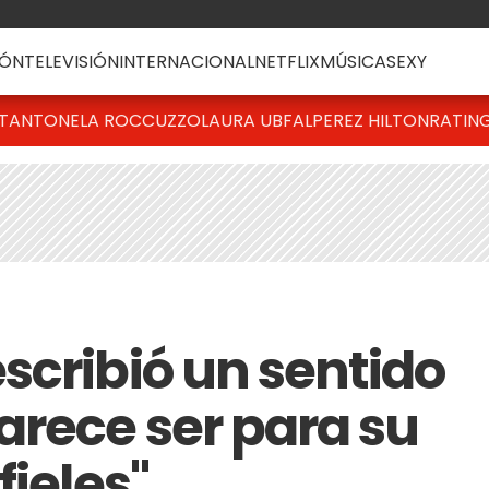
ÓN
TELEVISIÓN
INTERNACIONAL
NETFLIX
MÚSICA
SEXY
T
ANTONELA ROCCUZZO
LAURA UBFAL
PEREZ HILTON
RATIN
scribió un sentido
rece ser para su
fieles"