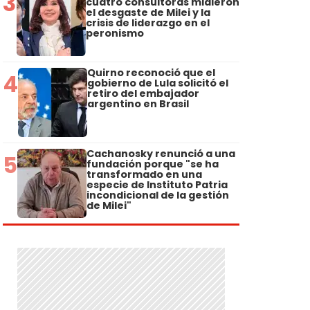
3
cuatro consultoras midieron
el desgaste de Milei y la
crisis de liderazgo en el
peronismo
Quirno reconoció que el
4
gobierno de Lula solicitó el
retiro del embajador
argentino en Brasil
Cachanosky renunció a una
5
fundación porque "se ha
transformado en una
especie de Instituto Patria
incondicional de la gestión
de Milei"