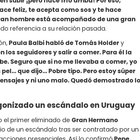
en subir ¡pero hace frío arriba! Por eso,
ce feliz, te acepta como sos y te hace
 gran hombre está acompañado de una gran
ndo referencia a su relación pasada.
ón,
Paula Balbi habló de Tomás Holder
y
n los seguidores y salir a comer. Para él la
ibe. Seguro que si no me llevaba a comer, yo
el... que dijo... Pobre tipo. Pero estoy súper
ensajes y ni uno malo. Quedó demostrado l
gonizado un escándalo en Uruguay
o el primer eliminado de
Gran Hermano
io de un escándalo tras ser contratado por un
acciones presenciales. Así lo confirmó
Pepe