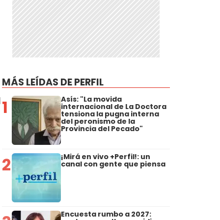
MÁS LEÍDAS DE PERFIL
d
Asís: "La movida
1
internacional de La Doctora
tensiona la pugna interna
del peronismo de la
Provincia del Pecado"
¡Mirá en vivo +Perfil!: un
2
canal con gente que piensa
Encuesta rumbo a 2027: