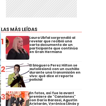
LAS MÁS LEÍDAS
Laura Ubfal sorprendió al
1
revelar que recibió una
carta documento de un
participante que continúa
en Gran Hermano
El bloguero Perez Hilton se
2
autolesionó con un cuchillo
durante una transmisión en
vivo: qué dice el reporte
policial
En fotos, así fue la avant
3
premiere de "Canelones"
con Darío Barassi, Agustín
Aristarán, Verónica Llinás y