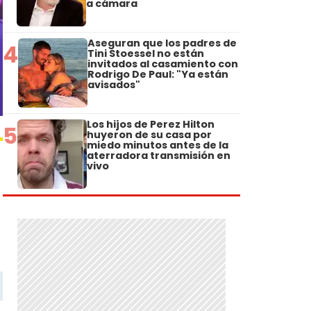
a cámara
Aseguran que los padres de
4
Tini Stoessel no están
invitados al casamiento con
Rodrigo De Paul: "Ya están
avisados"
Los hijos de Perez Hilton
5
huyeron de su casa por
miedo minutos antes de la
aterradora transmisión en
vivo