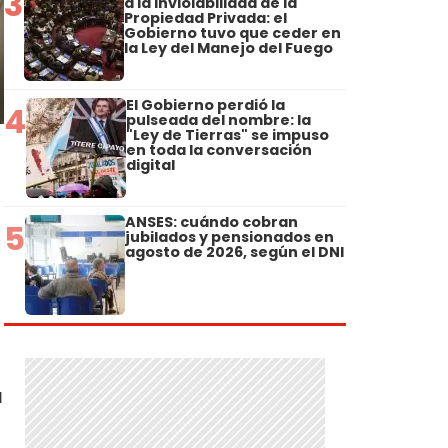
3
a la Inviolabilidad de la
Propiedad Privada: el
Gobierno tuvo que ceder en
la Ley del Manejo del Fuego
El Gobierno perdió la
4
pulseada del nombre: la
"Ley de Tierras" se impuso
en toda la conversación
digital
ANSES: cuándo cobran
5
jubilados y pensionados en
agosto de 2026, según el DNI
a