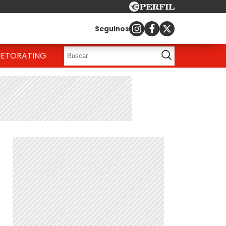
Seguinos
IETO
RATING