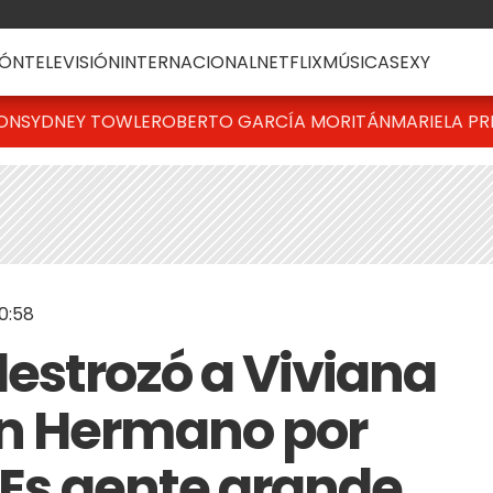
ÓN
TELEVISIÓN
INTERNACIONAL
NETFLIX
MÚSICA
SEXY
TON
SYDNEY TOWLE
ROBERTO GARCÍA MORITÁN
MARIELA PR
0:58
estrozó a Viviana
n Hermano por
 "Es gente grande