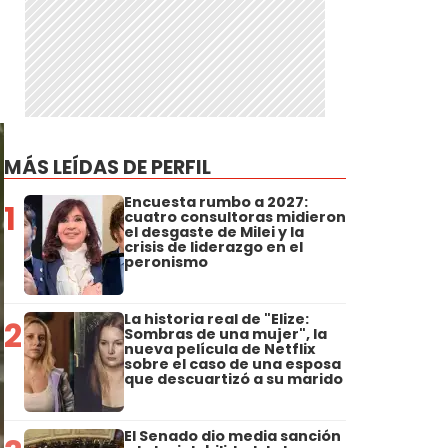
MÁS LEÍDAS DE PERFIL
Encuesta rumbo a 2027:
1
cuatro consultoras midieron
el desgaste de Milei y la
crisis de liderazgo en el
peronismo
La historia real de "Elize:
2
Sombras de una mujer", la
nueva película de Netflix
sobre el caso de una esposa
que descuartizó a su marido
El Senado dio media sanción