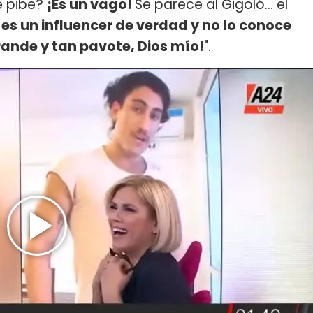
e pibe?
¡Es un vago!
Se parece al Gigoló... el
e es un influencer de verdad y no lo conoce
grande y tan pavote, Dios mío!
".