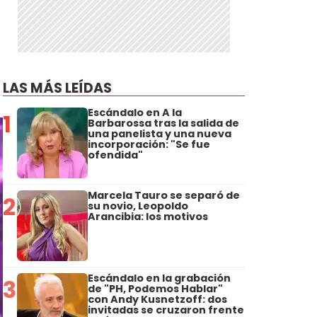
LAS MÁS LEÍDAS
Escándalo en A la
1
Barbarossa tras la salida de
una panelista y una nueva
incorporación: "Se fue
ofendida"
Marcela Tauro se separó de
2
su novio, Leopoldo
Arancibia: los motivos
Escándalo en la grabación
3
de "PH, Podemos Hablar"
con Andy Kusnetzoff: dos
invitadas se cruzaron frente