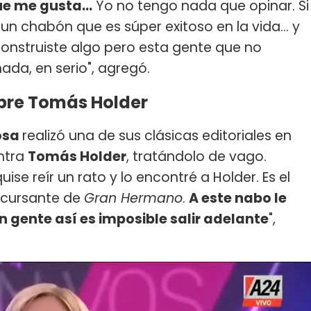
ue me gusta...
Yo no tengo nada que opinar. Si
un chabón que es súper exitoso en la vida... y
construiste algo pero esta gente que no
da, en serio", agregó.
obre Tomás Holder
osa
realizó una de sus clásicas editoriales en
ntra
Tomás Holder
, tratándolo de vago.
se reír un rato y lo encontré a Holder. Es el
oncursante de
Gran Hermano
.
A este nabo le
on gente así es imposible salir adelante
",