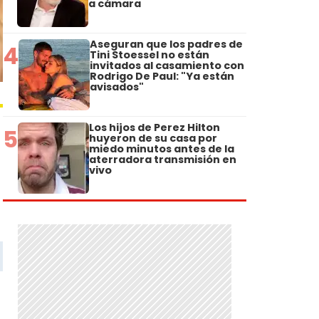
a cámara
Aseguran que los padres de
4
Tini Stoessel no están
invitados al casamiento con
Rodrigo De Paul: "Ya están
avisados"
Los hijos de Perez Hilton
5
huyeron de su casa por
miedo minutos antes de la
aterradora transmisión en
vivo