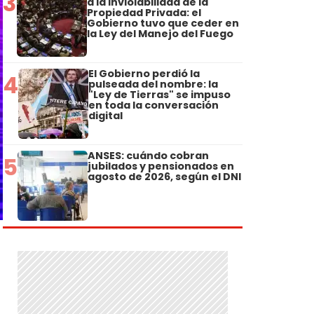
3
a la Inviolabilidad de la
Propiedad Privada: el
Gobierno tuvo que ceder en
la Ley del Manejo del Fuego
El Gobierno perdió la
4
pulseada del nombre: la
"Ley de Tierras" se impuso
en toda la conversación
digital
ANSES: cuándo cobran
5
jubilados y pensionados en
agosto de 2026, según el DNI