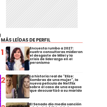
g
MÁS LEÍDAS DE PERFIL
Encuesta rumbo a 2027:
1
cuatro consultoras midieron
el desgaste de Milei y la
crisis de liderazgo en el
peronismo
La historia real de "Elize:
2
Sombras de una mujer", la
nueva película de Netflix
sobre el caso de una esposa
que descuartizó a su marido
El Senado dio media sanción