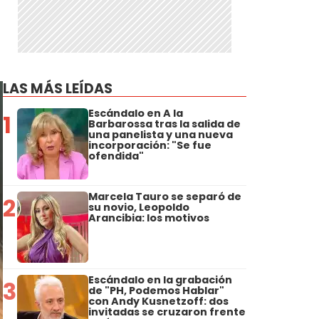
LAS MÁS LEÍDAS
Escándalo en A la
1
Barbarossa tras la salida de
una panelista y una nueva
incorporación: "Se fue
ofendida"
Marcela Tauro se separó de
2
su novio, Leopoldo
Arancibia: los motivos
Escándalo en la grabación
3
de "PH, Podemos Hablar"
con Andy Kusnetzoff: dos
invitadas se cruzaron frente