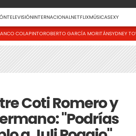
ÓN
TELEVISIÓN
INTERNACIONAL
NETFLIX
MÚSICA
SEXY
RANCO COLAPINTO
ROBERTO GARCÍA MORITÁN
SYDNEY T
tre Coti Romero y
ermano: "Podrías
lo a Juli Poggio"