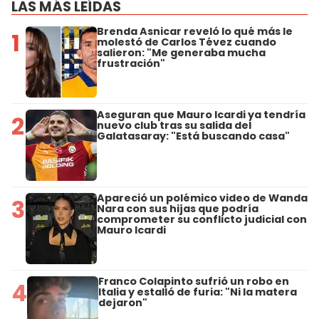
LAS MÁS LEÍDAS
Brenda Asnicar reveló lo qué más le
1
molestó de Carlos Tévez cuando
salieron: "Me generaba mucha
frustración"
Aseguran que Mauro Icardi ya tendría
2
nuevo club tras su salida del
Galatasaray: "Está buscando casa"
Apareció un polémico video de Wanda
3
Nara con sus hijas que podría
comprometer su conflicto judicial con
Mauro Icardi
Franco Colapinto sufrió un robo en
4
Italia y estalló de furia: "Ni la matera
dejaron"