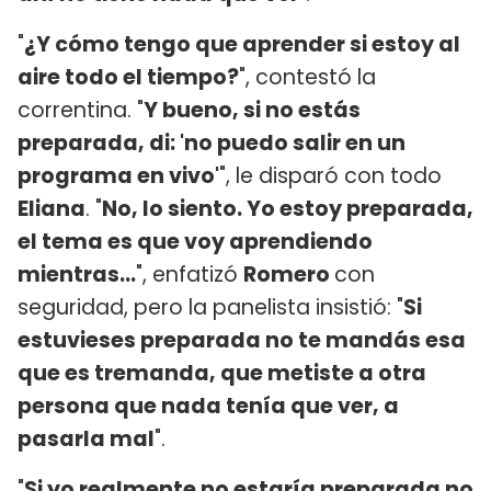
"
¿Y cómo tengo que aprender si estoy al
aire todo el tiempo?
", contestó la
correntina. "
Y bueno, si no estás
preparada, di: 'no puedo salir en un
programa en vivo'
", le disparó con todo
Eliana
. "
No, lo siento. Yo estoy preparada,
el tema es que voy aprendiendo
mientras...
", enfatizó
Romero
con
seguridad, pero la panelista insistió: "
Si
estuvieses preparada no te mandás esa
que es tremanda, que metiste a otra
persona que nada tenía que ver, a
pasarla mal
".
"
Si yo realmente no estaría preparada no