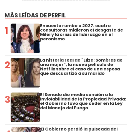
MÁS LEÍDAS DE PERFIL
Encuesta rumbo a 2027: cuatro
1
consultoras midieron el desgaste de
Milei y la crisis de liderazgo en el
peronismo
La historia real de "Elize: Sombras de
2
una mujer", la nueva película de
Netflix sobre el caso de una esposa
que descuartizó a su marido
El Senado dio media sanción a la
3
Inviolabilidad de la Propiedad Privada:
el Gobierno tuvo que ceder en la Ley
del Manejo del Fuego
El Gobierno perdió la pulseada del