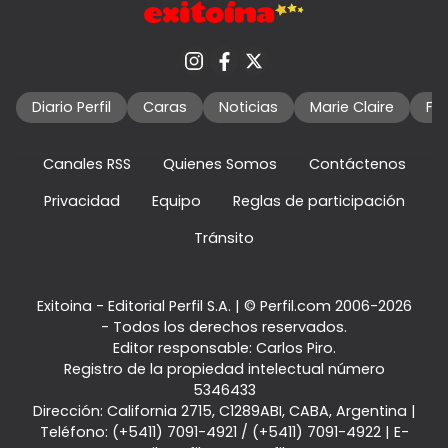
Diario Perfil
Caras
Noticias
Marie Claire
Fo
Canales RSS
Quienes Somos
Contáctenos
Privacidad
Equipo
Reglas de participación
Tránsito
Exitoina - Editorial Perfil S.A.
| © Perfil.com 2006-2026
- Todos los derechos reservados.
Editor responsable: Carlos Piro.
Registro de la propiedad intelectual número
5346433
Dirección:
California 2715
,
C1289ABI
,
CABA, Argentina
|
Teléfono:
(+5411) 7091-4921
/
(+5411) 7091-4922
| E-