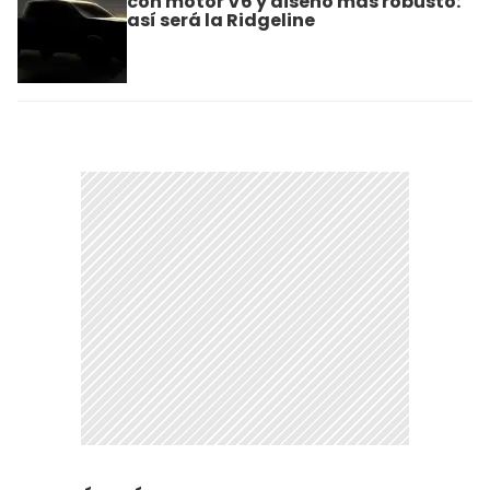
con motor V6 y diseño más robusto:
así será la Ridgeline