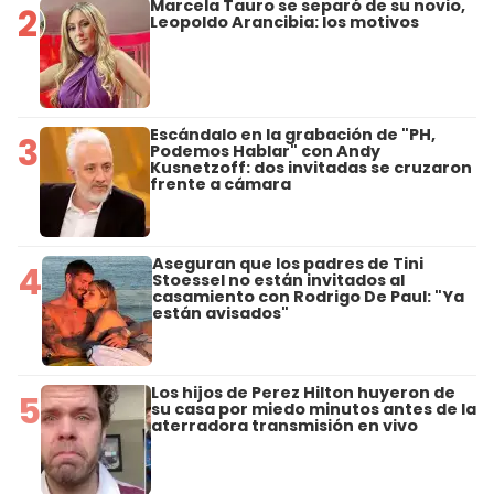
Marcela Tauro se separó de su novio,
2
Leopoldo Arancibia: los motivos
Escándalo en la grabación de "PH,
3
Podemos Hablar" con Andy
Kusnetzoff: dos invitadas se cruzaron
frente a cámara
Aseguran que los padres de Tini
4
Stoessel no están invitados al
casamiento con Rodrigo De Paul: "Ya
están avisados"
Los hijos de Perez Hilton huyeron de
5
su casa por miedo minutos antes de la
aterradora transmisión en vivo