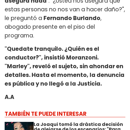
asegura nada
". "¿Usted nos asegura que
estas personas no nos van a hacer daño?",
le preguntó a
Fernando Burlando
,
abogado presente en el piso del
programa.
"Quedate tranquilo. ¿Quién es el
conductor?", insistió Moranzoni.
"Marley", reveló el sujeto, sin ahondar en
detalles. Hasta el momento, la denuncia
es pública y no llegó a la Justicia.
A.A
TAMBIÉN TE PUEDE INTERESAR
La Joaqui tomó la drástica decisión
de alejarse de los escenarios: "Para