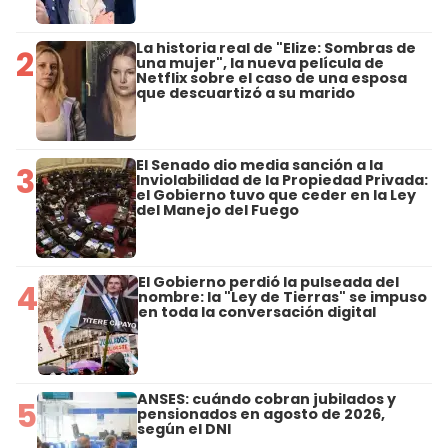
La historia real de "Elize: Sombras de
2
una mujer", la nueva película de
Netflix sobre el caso de una esposa
que descuartizó a su marido
El Senado dio media sanción a la
3
Inviolabilidad de la Propiedad Privada:
el Gobierno tuvo que ceder en la Ley
del Manejo del Fuego
El Gobierno perdió la pulseada del
4
nombre: la "Ley de Tierras" se impuso
en toda la conversación digital
ANSES: cuándo cobran jubilados y
5
pensionados en agosto de 2026,
según el DNI