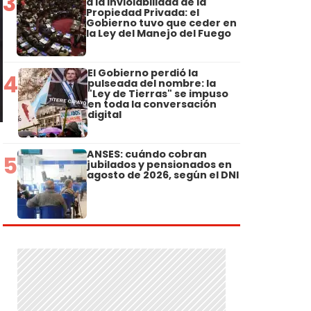
3
a la Inviolabilidad de la
Propiedad Privada: el
Gobierno tuvo que ceder en
la Ley del Manejo del Fuego
El Gobierno perdió la
4
pulseada del nombre: la
"Ley de Tierras" se impuso
en toda la conversación
digital
ANSES: cuándo cobran
5
jubilados y pensionados en
agosto de 2026, según el DNI