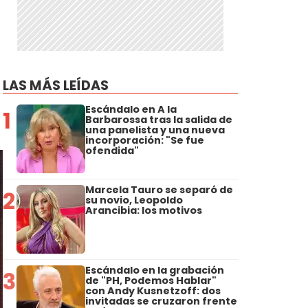
LAS MÁS LEÍDAS
Escándalo en A la
1
Barbarossa tras la salida de
una panelista y una nueva
incorporación: "Se fue
ofendida"
Marcela Tauro se separó de
2
su novio, Leopoldo
Arancibia: los motivos
Escándalo en la grabación
3
de "PH, Podemos Hablar"
con Andy Kusnetzoff: dos
invitadas se cruzaron frente