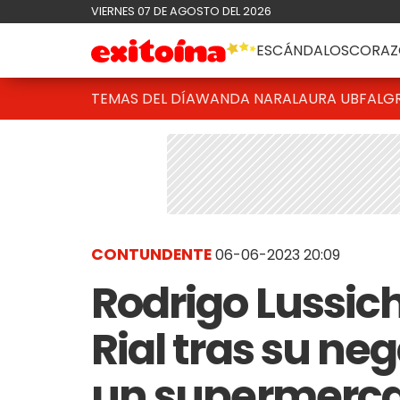
VIERNES 07 DE AGOSTO DEL 2026
ESCÁNDALOS
CORAZ
TEMAS DEL DÍA
WANDA NARA
LAURA UBFAL
G
CONTUNDENTE
06-06-2023 20:09
Rodrigo Lussic
Rial tras su ne
un supermerca