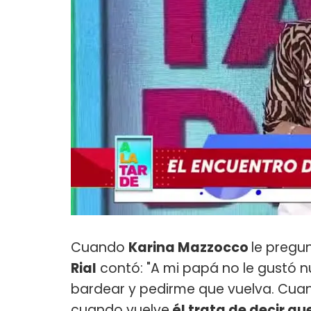
Cuando
Karina Mazzocco
le pregun
Rial
contó: "A mi papá no le gustó 
bardear y pedirme que vuelva. Cuan
cuando vuelve
él trata de decir qu