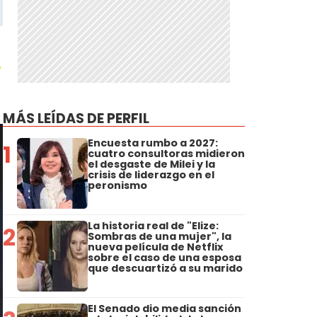
a
MÁS LEÍDAS DE PERFIL
Encuesta rumbo a 2027:
1
cuatro consultoras midieron
el desgaste de Milei y la
crisis de liderazgo en el
peronismo
La historia real de "Elize:
2
Sombras de una mujer", la
nueva película de Netflix
sobre el caso de una esposa
que descuartizó a su marido
El Senado dio media sanción