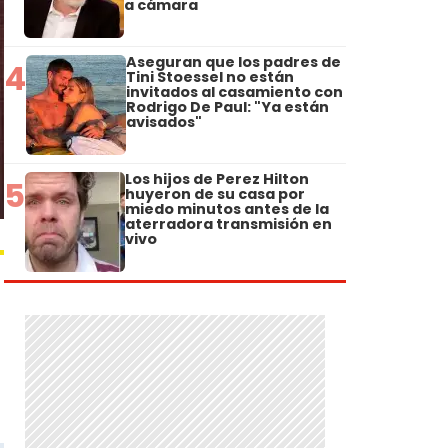
a cámara
Aseguran que los padres de
4
Tini Stoessel no están
invitados al casamiento con
Rodrigo De Paul: "Ya están
avisados"
Los hijos de Perez Hilton
5
huyeron de su casa por
miedo minutos antes de la
aterradora transmisión en
vivo