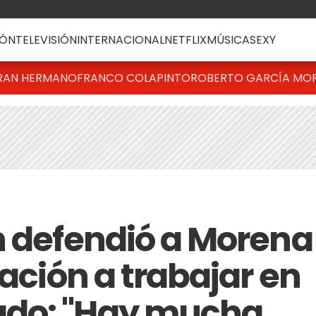
ÓN
TELEVISIÓN
INTERNACIONAL
NETFLIX
MÚSICA
SEXY
RAN HERMANO
FRANCO COLAPINTO
ROBERTO GARCÍA MO
h defendió a Morena
gación a trabajar en
do: "Hay mucha