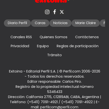
Diario Perfil
Caras
Noticias
Marie Claire
Fo
Canales RSS
Quienes Somos
Contáctenos
Privacidad
Equipo
Reglas de participación
Tránsito
Exitoina - Editorial Perfil S.A.
| © Perfil.com 2006-2026
- Todos los derechos reservados.
Editor responsable: Carlos Piro.
Registro de la propiedad intelectual número
5346433
Dirección:
California 2715
,
C1289ABI
,
CABA, Argentina
|
Teléfono:
(+5411) 7091-4921
/
(+5411) 7091-4922
| E-
mail:
perfilcom@perfil.com