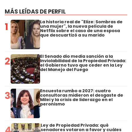
MÁS LEÍDAS DE PERFIL
La historia real de "Elize: Sombras de
1
una mujer", la nueva película de
Netflix sobre el caso de una esposa
que descuartizó a su marido
El Senado dio media sanción a la
2
Inviolabilidad de la Propiedad Privada:
el Gobierno tuvo que ceder en la Ley
del Manejo del Fuego
Encuesta rumbo a 2027: cuatro
3
consultoras midieron el desgaste de
Milei y la crisis de liderazgo en el
peronismo
Ley de Propiedad Privada: qué
4
senadores votaron a favor y cuáles