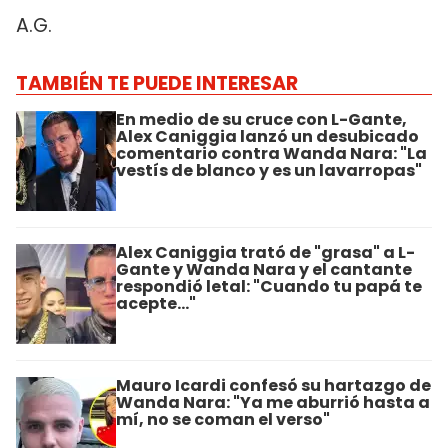
A.G.
TAMBIÉN TE PUEDE INTERESAR
En medio de su cruce con L-Gante,
Alex Caniggia lanzó un desubicado
comentario contra Wanda Nara: "La
vestís de blanco y es un lavarropas"
Alex Caniggia trató de "grasa" a L-
Gante y Wanda Nara y el cantante
respondió letal: "Cuando tu papá te
acepte..."
Mauro Icardi confesó su hartazgo de
Wanda Nara: "Ya me aburrió hasta a
mí, no se coman el verso"