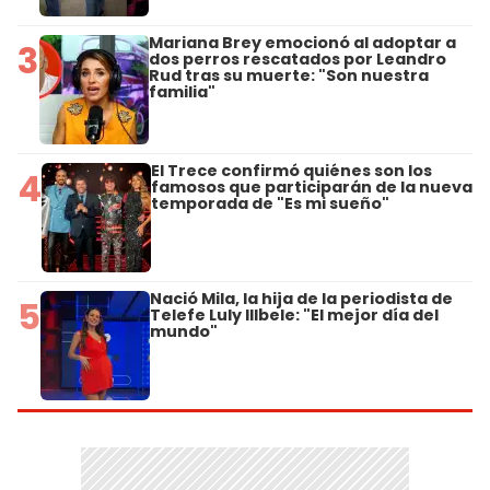
Mariana Brey emocionó al adoptar a
3
dos perros rescatados por Leandro
Rud tras su muerte: "Son nuestra
familia"
El Trece confirmó quiénes son los
4
famosos que participarán de la nueva
temporada de "Es mi sueño"
Nació Mila, la hija de la periodista de
5
Telefe Luly Illbele: "El mejor día del
mundo"