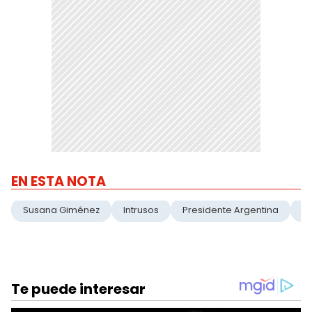
EN ESTA NOTA
Susana Giménez
Intrusos
Presidente Argentina
Cr