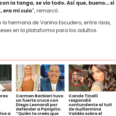
on la tanga, se vio todo. Así que, bueno... si
, era mi culo"
, remarcó.
zó la hermana de Vanina Escudero, entre risas,
eses en la plataforma para los adultos.
eres
Carmen Barbieri tuvo
Cande Tinelli
e
un fuerte cruce con
respondió
Diego Leonardi por
contundente al tuit
defender a Pampito:
de Guillermina
lve a
“Quién te creés que
Valdés sobre el