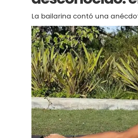
La bailarina contó una anécdot