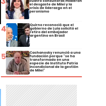
3
cuatro consultoras midieron
el desgaste de Milei y la
crisis de liderazgo en el
peronismo
Quirno reconoció que el
4
gobierno de Lula solicitó el
retiro del embajador
argentino en Brasil
Cachanosky renunció a una
5
fundación porque "se ha
transformado en una
especie de Instituto Patria
incondicional de la gestión
de Milei"