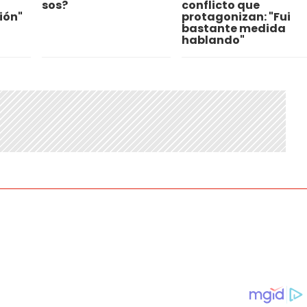
sos?
conflicto que
ión"
protagonizan: "Fui
bastante medida
hablando"