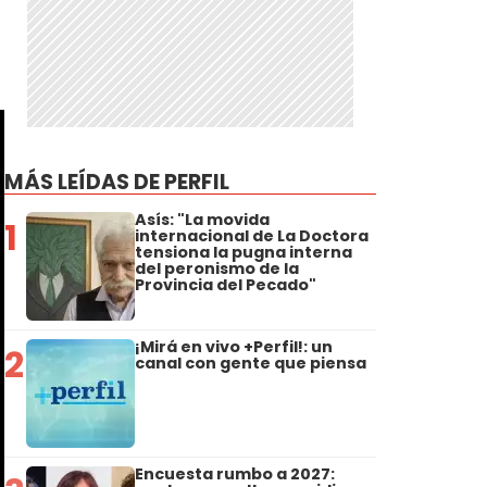
MÁS LEÍDAS DE PERFIL
Asís: "La movida
1
internacional de La Doctora
tensiona la pugna interna
del peronismo de la
Provincia del Pecado"
¡Mirá en vivo +Perfil!: un
2
canal con gente que piensa
Encuesta rumbo a 2027: