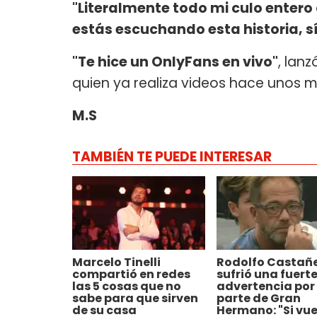
"Literalmente todo mi culo entero c
estás escuchando esta historia, sí
"Te hice un OnlyFans en vivo"
, lan
quien ya realiza videos hace unos m
M.S
TAMBIÉN TE PUEDE INTERESAR
Marcelo Tinelli
Rodolfo Castañ
compartió en redes
sufrió una fuert
las 5 cosas que no
advertencia por
sabe para que sirven
parte de Gran
de su casa
Hermano: "Si vue