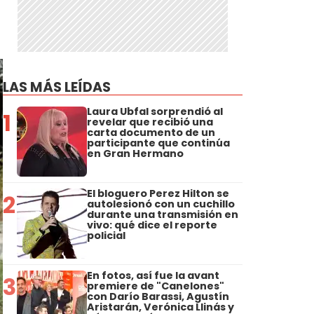
LAS MÁS LEÍDAS
Laura Ubfal sorprendió al
1
revelar que recibió una
carta documento de un
participante que continúa
en Gran Hermano
El bloguero Perez Hilton se
2
autolesionó con un cuchillo
durante una transmisión en
vivo: qué dice el reporte
policial
En fotos, así fue la avant
3
premiere de "Canelones"
con Darío Barassi, Agustín
Aristarán, Verónica Llinás y