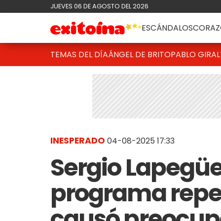
JUEVES 06 DE AGOSTO DEL 2026
ESCÁNDALOS
CORAZ
TEMAS DEL DÍA
ÁNGEL DE BRITO
PABLO GIRAL
INESPERADO
04-08-2025 17:33
Sergio Lapegü
programa repe
causó preocupa