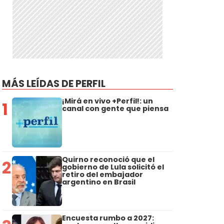
MÁS LEÍDAS DE PERFIL
¡Mirá en vivo +Perfil!: un
1
canal con gente que piensa
Quirno reconoció que el
2
gobierno de Lula solicitó el
retiro del embajador
argentino en Brasil
Encuesta rumbo a 2027: