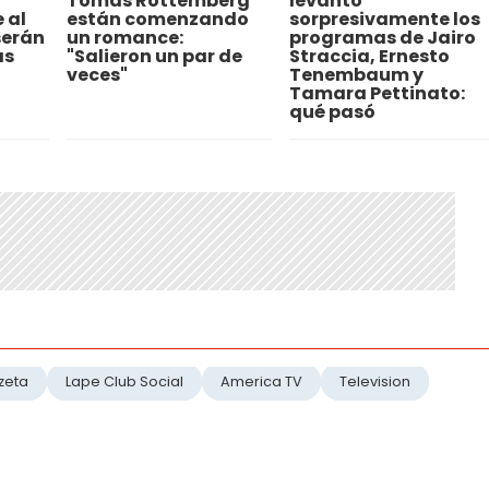
Tomás Rottemberg
levantó
 al
están comenzando
sorpresivamente los
serán
un romance:
programas de Jairo
as
"Salieron un par de
Straccia, Ernesto
veces"
Tenembaum y
Tamara Pettinato:
qué pasó
zeta
Lape Club Social
America TV
Television