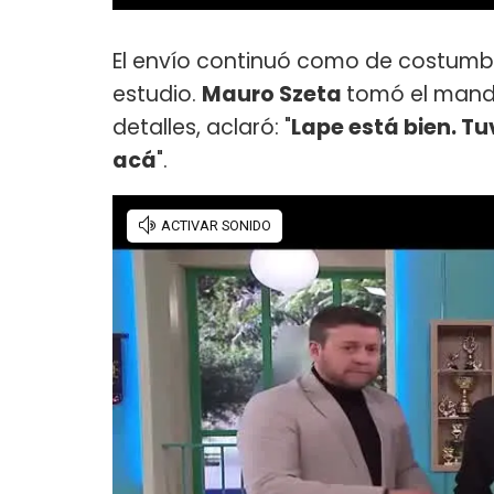
El envío continuó como de costumbr
estudio.
Mauro Szeta
tomó el mando 
detalles, aclaró: "
Lape está bien. T
acá
".