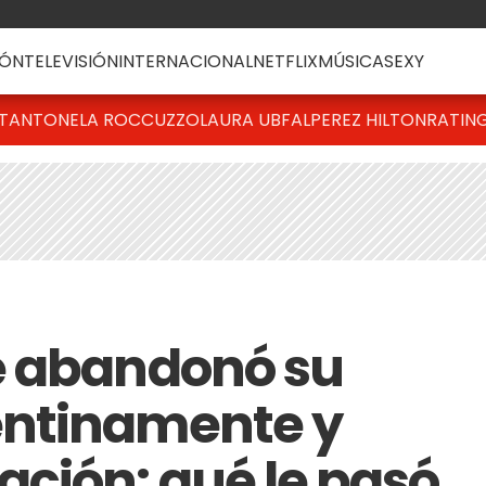
ÓN
TELEVISIÓN
INTERNACIONAL
NETFLIX
MÚSICA
SEXY
T
ANTONELA ROCCUZZO
LAURA UBFAL
PEREZ HILTON
RATIN
e abandonó su
ntinamente y
ción: qué le pasó