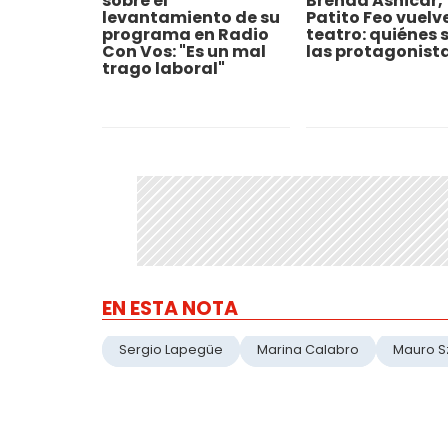
sobre el
Brenda Asnicar,
levantamiento de su
Patito Feo vuelve
programa en Radio
teatro: quiénes 
Con Vos: "Es un mal
las protagonist
trago laboral"
EN ESTA NOTA
Sergio Lapegüe
Marina Calabro
Mauro S