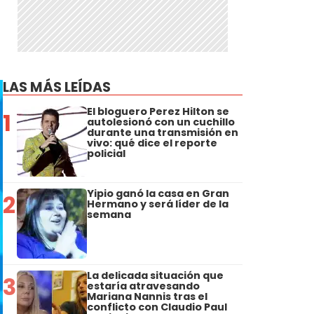
LAS MÁS LEÍDAS
El bloguero Perez Hilton se
1
autolesionó con un cuchillo
durante una transmisión en
vivo: qué dice el reporte
policial
Yipio ganó la casa en Gran
2
Hermano y será líder de la
semana
La delicada situación que
3
estaría atravesando
Mariana Nannis tras el
conflicto con Claudio Paul