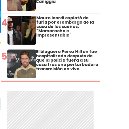
Caniggia
Mauro Icardi explotó de
4
furia por el embargo de la
casa de los sueños:
"Mamaracho e
impresentable"
El bloguero Perez Hilton fue
5
hospitalizado después de
que la policía fuera a su
casa tras una perturbadora
transmisión en vivo