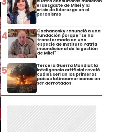
3
cuatro consultoras midieron
el desgaste de Milei y la
crisis de liderazgo en el
peronismo
Cachanosky renunció a una
4
fundación porque "se ha
transformado en una
especie de Instituto Patria
incondicional de la gestión
de Milei"
Tercera Guerra Mundial: la
5
inteligencia artificial reveló
cuáles serían los primeros
países latinoamericanos en
ser derrotados