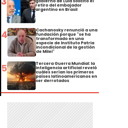
3
gobierno de Lula solicitó el
retiro del embajador
argentino en Brasil
Cachanosky renunció a una
4
fundación porque "se ha
transformado en una
especie de Instituto Patria
incondicional de la gestión
de Milei"
Tercera Guerra Mundial: la
5
inteligencia artificial reveló
cuáles serían los primeros
países latinoamericanos en
ser derrotados
a