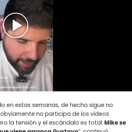
o en estas semanas, de hecho sigue no
obviamente no participa de los videos
o la tensión y el escándalo es total.
Mike se
 que viene arranca Gustavo
”, continuó.