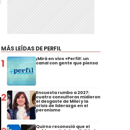
MÁS LEÍDAS DE PERFIL
¡Mirá en vivo +Perfil!: un
1
canal con gente que piensa
Encuesta rumbo a 2027:
2
cuatro consultoras midieron
el desgaste de Milei y la
crisis de liderazgo en el
peronismo
Quirno reconoció que el