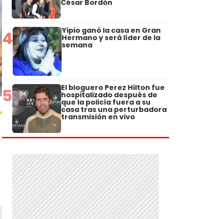
César Bordón
Yipio ganó la casa en Gran
4
Hermano y será líder de la
semana
El bloguero Perez Hilton fue
5
hospitalizado después de
que la policía fuera a su
casa tras una perturbadora
transmisión en vivo