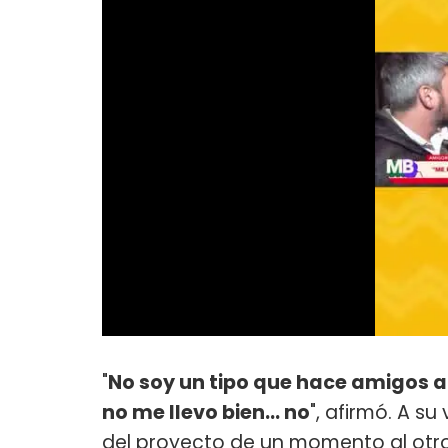
"
No soy un tipo que hace amigos a
no me llevo bien... no
", afirmó. A s
del proyecto de un momento al otro