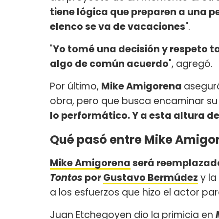
tiene lógica que preparen a una p
elenco se va de vacaciones
".
"
Yo tomé una decisión y respeto ta
algo de común acuerdo
", agregó.
Por último,
Mike Amigorena
asegur
obra, pero que busca encaminar su c
lo performático. Y a esta altura de
Qué pasó entre Mike Amigo
Mike Amigorena
será reemplazado 
Tontos
por
Gustavo Bermúdez
y la
a los esfuerzos que hizo el actor p
Juan Etchegoyen dio la primicia en