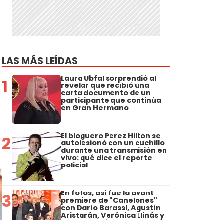
LAS MÁS LEÍDAS
Laura Ubfal sorprendió al
1
revelar que recibió una
carta documento de un
participante que continúa
en Gran Hermano
El bloguero Perez Hilton se
2
autolesionó con un cuchillo
durante una transmisión en
vivo: qué dice el reporte
policial
En fotos, así fue la avant
3
premiere de "Canelones"
con Darío Barassi, Agustín
Aristarán, Verónica Llinás y