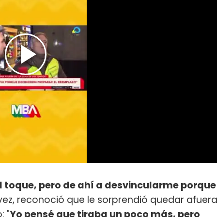
l toque, pero de ahí a desvincularme porque
u vez, reconoció que le sorprendió quedar afuer
: "
Yo pensé que tiraba un poco más, pero