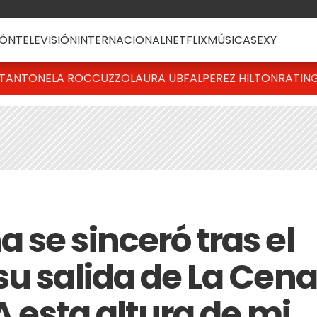
ÓN
TELEVISIÓN
INTERNACIONAL
NETFLIX
MÚSICA
SEXY
T
ANTONELA ROCCUZZO
LAURA UBFAL
PEREZ HILTON
RATIN
 se sinceró tras el
su salida de La Cena
A esta altura de mi