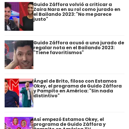
Guido Záffora volvió a criticar a
Zaira Nara en su rol como jurado en
el Bailando 2023: "No me parece
justo"
Guido Záffora acusó a una jurado de
regalar nota en el Bailando 2023:
"Tiene favoritismos"
Ángel de Brito, filoso con Estamos
Okey, el programa de Guido Záffora
y Pampito en América: "Sin nada
distintivo"
Así empezó Estamos Okey, el
programa de Guido Záffora y