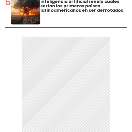
5
inteligencia artificial reveló cuáles
serían los primeros países
latinoamericanos en ser derrotados