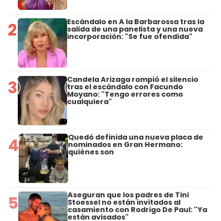
Escándalo en A la Barbarossa tras la
2
salida de una panelista y una nueva
incorporación: "Se fue ofendida"
Candela Arizaga rompió el silencio
3
tras el escándalo con Facundo
Moyano: "Tengo errores como
cualquiera"
Quedó definida una nueva placa de
4
nominados en Gran Hermano:
quiénes son
Aseguran que los padres de Tini
5
Stoessel no están invitados al
casamiento con Rodrigo De Paul: "Ya
están avisados"