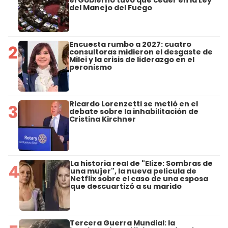
el Gobierno tuvo que ceder en la Ley
del Manejo del Fuego
Encuesta rumbo a 2027: cuatro
2
consultoras midieron el desgaste de
Milei y la crisis de liderazgo en el
peronismo
Ricardo Lorenzetti se metió en el
3
debate sobre la inhabilitación de
Cristina Kirchner
La historia real de "Elize: Sombras de
4
una mujer", la nueva película de
Netflix sobre el caso de una esposa
que descuartizó a su marido
Tercera Guerra Mundial: la