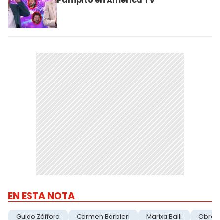
Pampito en América TV
EN ESTA NOTA
Guido Záffora
Carmen Barbieri
Marixa Balli
Obra T