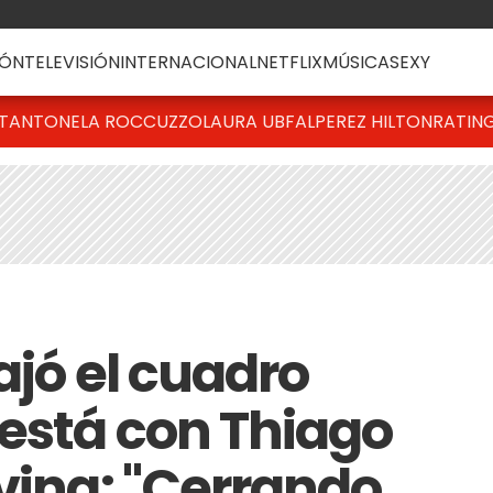
ÓN
TELEVISIÓN
INTERNACIONAL
NETFLIX
MÚSICA
SEXY
T
ANTONELA ROCCUZZO
LAURA UBFAL
PEREZ HILTON
RATIN
ajó el cuadro
 está con Thiago
iving: "Cerrando