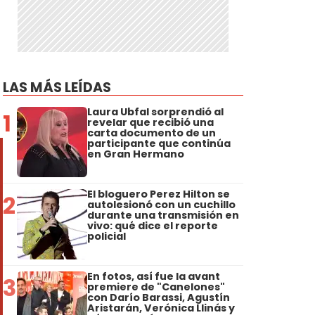
LAS MÁS LEÍDAS
Laura Ubfal sorprendió al
1
revelar que recibió una
carta documento de un
participante que continúa
en Gran Hermano
El bloguero Perez Hilton se
2
autolesionó con un cuchillo
durante una transmisión en
vivo: qué dice el reporte
policial
En fotos, así fue la avant
3
premiere de "Canelones"
con Darío Barassi, Agustín
Aristarán, Verónica Llinás y