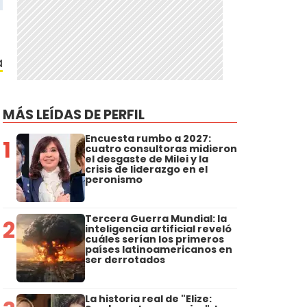
a
MÁS LEÍDAS DE PERFIL
Encuesta rumbo a 2027:
1
cuatro consultoras midieron
el desgaste de Milei y la
crisis de liderazgo en el
peronismo
Tercera Guerra Mundial: la
2
inteligencia artificial reveló
cuáles serían los primeros
países latinoamericanos en
ser derrotados
La historia real de "Elize: