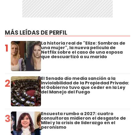
MÁS LEÍDAS DE PERFIL
La historia real de "Elize: Sombras de
1
una mujer", la nueva película de
Netflix sobre el caso de una esposa
que descuartizó a su marido
El Senado dio media sanción a la
2
Inviolabilidad de la Propiedad Privada:
el Gobierno tuvo que ceder en la Ley
del Manejo del Fuego
Encuesta rumbo a 2027: cuatro
3
consultoras midieron el desgaste de
Milei y la crisis de liderazgo en el
peronismo