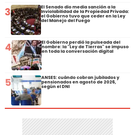
El Senado dio media sanción a la
3
Inviolabilidad de la Propiedad Privada:
el Gobierno tuvo que ceder en la Ley
del Manejo del Fuego
El Gobierno perdió la pulseada del
4
nombre: la "Ley de Tierras" se impuso
en toda la conversación digital
ANSES: cuándo cobran jubilados y
5
pensionados en agosto de 2026,
según el DNI