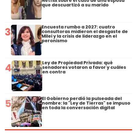
Netflix sobre el caso de una esposa
que descuartizó a su marido
Encuesta rumbo a 2027: cuatro
3
consultoras midieron el desgaste de
Milei y la crisis de liderazgo en el
peronismo
Ley de Propiedad Privada: qué
4
senadores votaron a favor y cuáles
en contra
El Gobierno perdió la pulseada del
5
nombre: la "Ley de Tierras" se impuso
en toda la conversación digital