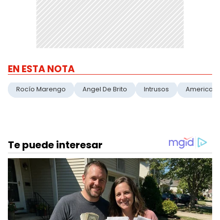
EN ESTA NOTA
Rocío Marengo
Angel De Brito
Intrusos
America T