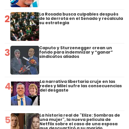
La Rosada busca culpables después
2
de la derrota en el Senado y recalcula
su estrategia
Caputo y Sturzenegger crean un
3
fondo para indemnizar y “ganar”
sindicatos aliados
La narrativa libertaria cruje en las
4
redes y Milei sufre las consecuencias
del desgaste
La historia real de "Elize: Sombras de
5
una mujer", la nueva película de
Netflix sobre el caso de una esposa
que descuartizó a su marido