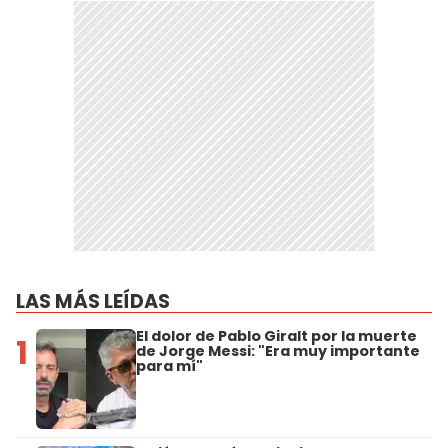
LAS MÁS LEÍDAS
El dolor de Pablo Giralt por la muerte
1
de Jorge Messi: "Era muy importante
para mí"