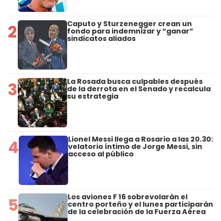
Caputo y Sturzenegger crean un
2
fondo para indemnizar y “ganar”
sindicatos aliados
La Rosada busca culpables después
3
de la derrota en el Senado y recalcula
su estrategia
Lionel Messi llega a Rosario a las 20.30:
4
velatorio íntimo de Jorge Messi, sin
acceso al público
Los aviones F 16 sobrevolarán el
5
centro porteño y el lunes participarán
de la celebración de la Fuerza Aérea