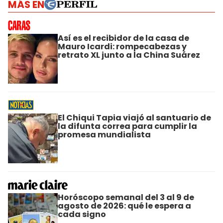
MÁS EN
Así es el recibidor de la casa de
Mauro Icardi: rompecabezas y
retrato XL junto a la China Suárez
El Chiqui Tapia viajó al santuario de
la difunta correa para cumplir la
promesa mundialista
Horóscopo semanal del 3 al 9 de
agosto de 2026: qué le espera a
cada signo