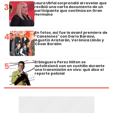
Laura Ubfal sorprendió al revelar que
3
recibió una carta documento de un
participante que continúa en Gran
Hermano
En fotos, así fue la avant premiere de
4
"Canelones" con Darío Barassi,
Agustín Aristarán, Verónica Llinás y
César Bordón
El bloguero Perez Hilton se
5
autolesionó con un cuchillo durante
una transmisión en vivo: qué dice el
reporte policial