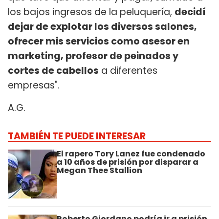
los bajos ingresos de la peluquería,
decidí
dejar de explotar los diversos salones,
ofrecer mis servicios como asesor en
marketing, profesor de peinados y
cortes de cabellos
a diferentes
empresas".
A.G.
TAMBIÉN TE PUEDE INTERESAR
El rapero Tory Lanez fue condenado
a 10 años de prisión por disparar a
Megan Thee Stallion
Roberto Giordano podría ir a prisión