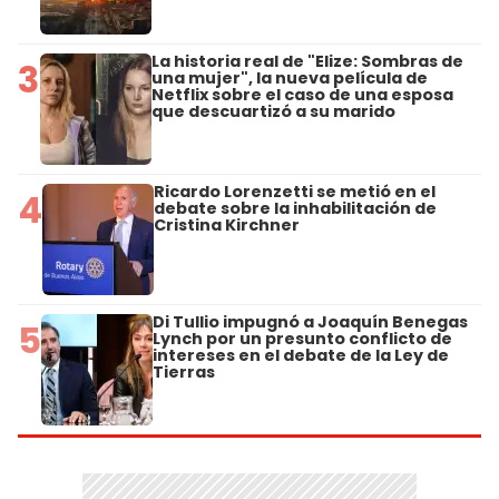
La historia real de "Elize: Sombras de
3
una mujer", la nueva película de
Netflix sobre el caso de una esposa
que descuartizó a su marido
Ricardo Lorenzetti se metió en el
4
debate sobre la inhabilitación de
Cristina Kirchner
Di Tullio impugnó a Joaquín Benegas
5
Lynch por un presunto conflicto de
intereses en el debate de la Ley de
Tierras