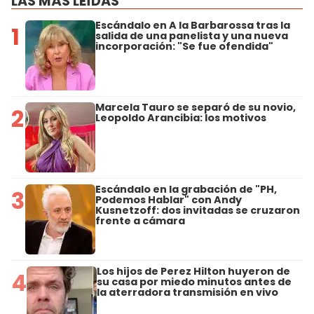
LAS MÁS LEÍDAS
Escándalo en A la Barbarossa tras la
1
salida de una panelista y una nueva
incorporación: "Se fue ofendida"
Marcela Tauro se separó de su novio,
2
Leopoldo Arancibia: los motivos
Escándalo en la grabación de "PH,
3
Podemos Hablar" con Andy
Kusnetzoff: dos invitadas se cruzaron
frente a cámara
Los hijos de Perez Hilton huyeron de
4
su casa por miedo minutos antes de
la aterradora transmisión en vivo