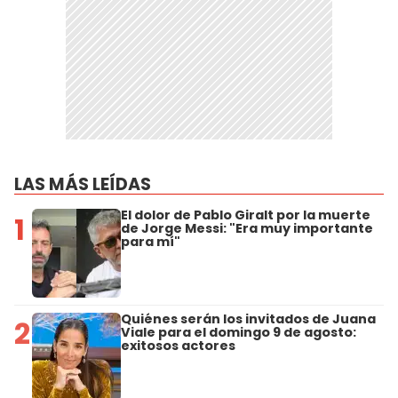
LAS MÁS LEÍDAS
El dolor de Pablo Giralt por la muerte
1
de Jorge Messi: "Era muy importante
para mí"
Quiénes serán los invitados de Juana
2
Viale para el domingo 9 de agosto:
exitosos actores