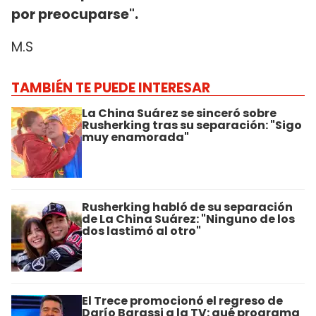
por preocuparse".
M.S
TAMBIÉN TE PUEDE INTERESAR
La China Suárez se sinceró sobre
Rusherking tras su separación: "Sigo
muy enamorada"
Rusherking habló de su separación
de La China Suárez: "Ninguno de los
dos lastimó al otro"
El Trece promocionó el regreso de
Darío Barassi a la TV: qué programa