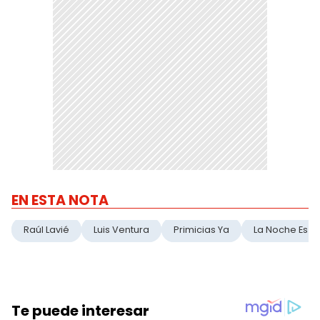
EN ESTA NOTA
Raúl Lavié
Luis Ventura
Primicias Ya
La Noche Es N