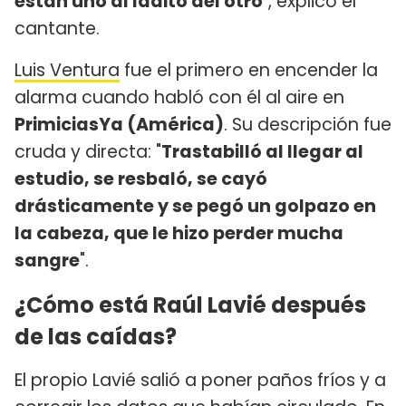
están uno al ladito del otro
", explicó el
cantante.
Luis Ventura
fue el primero en encender la
alarma cuando habló con él al aire en
PrimiciasYa (América)
. Su descripción fue
cruda y directa: "
Trastabilló al llegar al
estudio, se resbaló, se cayó
drásticamente y se pegó un golpazo en
la cabeza, que le hizo perder mucha
sangre
".
¿Cómo está Raúl Lavié después
de las caídas?
El propio Lavié salió a poner paños fríos y a