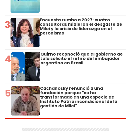
Encuesta rumbo a 2027: cuatro
3
consultoras midieron el desgaste de
Milei y la crisis de liderazgo en el
peronismo
Quirno reconoció que el gobierno de
4
Lula solicitó el retiro del embajador
argentino en Brasil
Cachanosky renunció a una
5
fundación porque "se ha
transformado en una especie de
Instituto Patria incondicional de la
gestión de Milei"