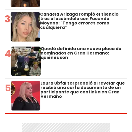
Candela Arizaga rompió el silencio
3
tras el escándalo con Facundo
Moyano: "Tengo errores como
cualquiera"
Quedó definida una nueva placa de
4
nominados en Gran Hermano:
quiénes son
Laura Ubfal sorprendió al revelar que
5
recibió una carta documento de un
participante que continúa en Gran
Hermano