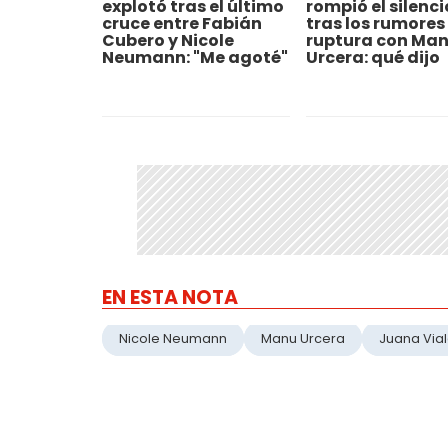
explotó tras el último
rompió el silenci
cruce entre Fabián
tras los rumores
Cubero y Nicole
ruptura con Man
Neumann: "Me agoté"
Urcera: qué dijo
EN ESTA NOTA
Nicole Neumann
Manu Urcera
Juana Via