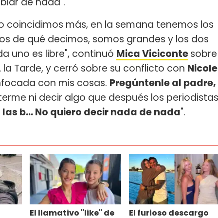
blar de nada".
go coincidimos más, en la semana tenemos los
s de qué decimos, somos grandes y los dos
a uno es libre", continuó
Mica Viciconte
sobre
 la Tarde, y cerró sobre su conflicto con
Nicole
enfocada con mis cosas.
Pregúntenle al padre,
terme ni decir algo que después los periodista
las b... No quiero decir nada de nada
".
El llamativo "like" de
El furioso descargo