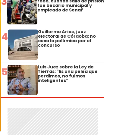
3
robo, cuando salió de prisión
fue becario municipal y
empleado de Senaf
Guillermo Arias, juez
4
electoral de Córdoba: no
cesa la polémica por el
concurso
Luis Juez sobre la Ley de
5
Tierras: "Es una pelea que
perdimos, no fuimos
inteligentes"