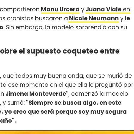
e compartieron
Manu Urcera
y
Juana Viale
en
ios cronistas buscaron a
Nicole Neumann
y
le
to
. Sin embargo, la modelo sorprendió con su
obre el supuesto coqueteo entre
n, que todos muy buena onda, que se murió de
sta ese momento en el que ella le preguntó por
on
Jimena Monteverde"
, comenzó la modelo
, y sumó:
"Siempre se busca algo, en este
é, yo creo que será porque soy muy segura
raño".