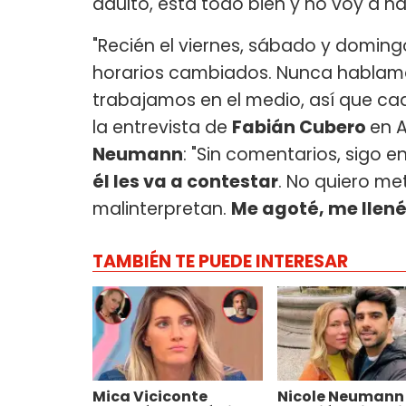
adulto, está todo bien y no voy a ha
"Recién el viernes, sábado y domin
horarios cambiados. Nunca hablamo
trabajamos en el medio, así que cad
la entrevista de
Fabián Cubero
en A
Neumann
: "Sin comentarios, sigo 
él les va a contestar
. No quiero me
malinterpretan.
Me agoté, me llené 
TAMBIÉN TE PUEDE INTERESAR
Mica Viciconte
Nicole Neumann