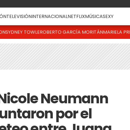
ÓN
TELEVISIÓN
INTERNACIONAL
NETFLIX
MÚSICA
SEXY
TON
SYDNEY TOWLE
ROBERTO GARCÍA MORITÁN
MARIELA PR
e Nicole Neumann
untaron por el
eteo entre Juana