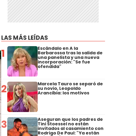
a
LAS MÁS LEÍDAS
Escándalo en A la
1
Barbarossa tras la salida de
una panelista y una nueva
incorporación: "Se fue
ofendida"
Marcela Tauro se separó de
2
su novio, Leopoldo
Arancibia: los motivos
Aseguran que los padres de
3
Tini Stoessel no están
invitados al casamiento con
Rodrigo De Paul: "Ya están