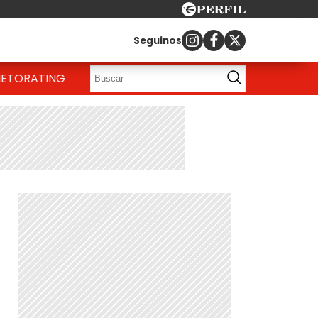
Seguinos
IETO
RATING