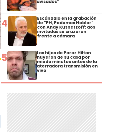
avisados"
Escándalo en la grabación
4
de "PH, Podemos Hablar"
con Andy Kusnetzoff: dos
invitadas se cruzaron
frente a cámara
Los hijos de Perez Hilton
5
huyeron de su casa por
miedo minutos antes de la
aterradora transmisión en
vivo