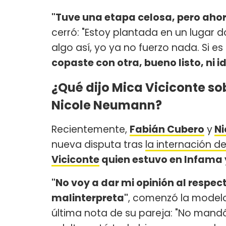
"Tuve una etapa celosa, pero ahor
cerró: "Estoy plantada en un lugar 
algo así, yo ya no fuerzo nada. Si e
copaste con otra, bueno listo, ni id
¿Qué dijo Mica Viciconte so
Nicole Neumann?
Recientemente,
Fabián Cubero
y
N
nueva disputa tras
la internación de
Viciconte
quien estuvo en Infama y
"No voy a dar mi opinión al respec
malinterpreta"
, comenzó la modelo
última nota de su pareja: "No mand