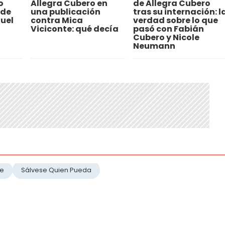
o
Allegra Cubero en
de Allegra Cubero
 de
una publicación
tras su internación: l
uel
contra Mica
verdad sobre lo que
Viciconte: qué decía
pasó con Fabián
Cubero y Nicole
Neumann
le
Sálvese Quien Pueda