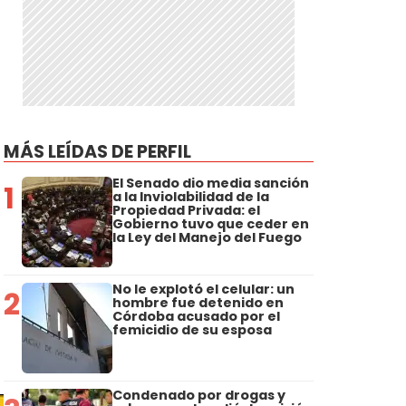
MÁS LEÍDAS DE PERFIL
El Senado dio media sanción
1
a la Inviolabilidad de la
Propiedad Privada: el
Gobierno tuvo que ceder en
la Ley del Manejo del Fuego
No le explotó el celular: un
2
hombre fue detenido en
Córdoba acusado por el
femicidio de su esposa
Condenado por drogas y