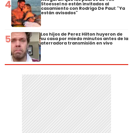
4
Stoessel no están invitados al
casamiento con Rodrigo De Paul: "Ya
están avisados"
Los hijos de Perez Hilton huyeron de
5
su casa por miedo minutos antes de la
aterradora transmisión en vivo