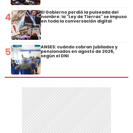
El Gobierno perdió la pulseada del
4
nombre: la "Ley de Tierras" se impuso
en toda la conversación digital
ANSES: cuándo cobran jubilados y
5
pensionados en agosto de 2026,
según el DNI