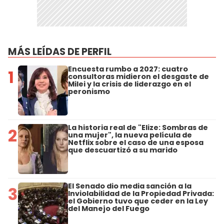
MÁS LEÍDAS DE PERFIL
Encuesta rumbo a 2027: cuatro
1
consultoras midieron el desgaste de
Milei y la crisis de liderazgo en el
peronismo
La historia real de "Elize: Sombras de
2
una mujer", la nueva película de
Netflix sobre el caso de una esposa
que descuartizó a su marido
El Senado dio media sanción a la
3
Inviolabilidad de la Propiedad Privada:
el Gobierno tuvo que ceder en la Ley
del Manejo del Fuego