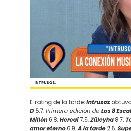
INTRUSOS.
El rating de la tarde:
Intrusos
obtuvo
D
5.7.
Primera edición de
Los 8 Esca
Millón
6.8.
Hercai
7.5.
Züleyha
8.7.
T
amor eterno
6.9.
A la tarde
2.5.
Supe