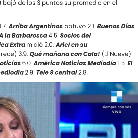
M
bajó de los 3 puntos su promedio en el
1.7.
Arriba Argentinos
obtuvo 2.1.
Buenos Días
A la Barbarossa
4.5.
Socios del
ca Extra
midió 2.0.
Ariel en su
Trece) 3.9.
Qué mañana con Cala!
(El Nueve)
oticias
6.0.
América Noticias Mediodía
1.5.
El
mediodía
2.9.
Tele 9 central
2.8.