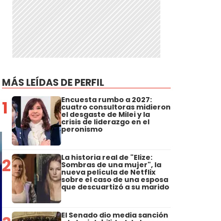
MÁS LEÍDAS DE PERFIL
Encuesta rumbo a 2027:
1
cuatro consultoras midieron
el desgaste de Milei y la
crisis de liderazgo en el
peronismo
La historia real de "Elize:
2
Sombras de una mujer", la
nueva película de Netflix
sobre el caso de una esposa
que descuartizó a su marido
El Senado dio media sanción