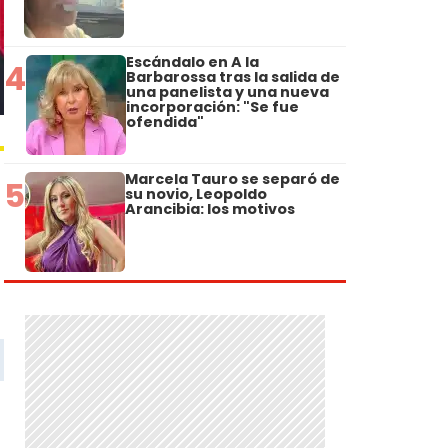
Escándalo en A la
4
Barbarossa tras la salida de
una panelista y una nueva
incorporación: "Se fue
ofendida"
Marcela Tauro se separó de
5
su novio, Leopoldo
Arancibia: los motivos