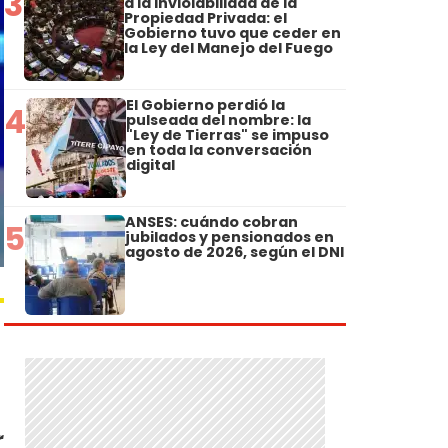
3
a la Inviolabilidad de la
Propiedad Privada: el
Gobierno tuvo que ceder en
la Ley del Manejo del Fuego
El Gobierno perdió la
4
pulseada del nombre: la
"Ley de Tierras" se impuso
en toda la conversación
digital
ANSES: cuándo cobran
5
jubilados y pensionados en
agosto de 2026, según el DNI
r