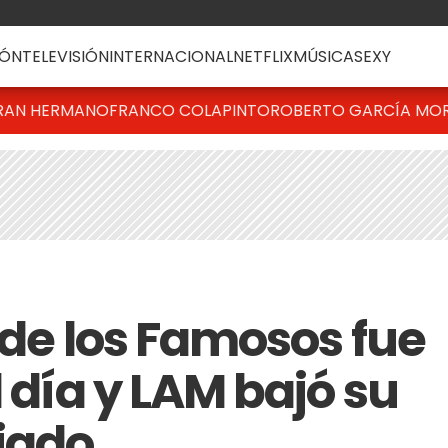
ÓN
TELEVISIÓN
INTERNACIONAL
NETFLIX
MÚSICA
SEXY
RAN HERMANO
FRANCO COLAPINTO
ROBERTO GARCÍA MO
l de los Famosos fue
l día y LAM bajó su
riado