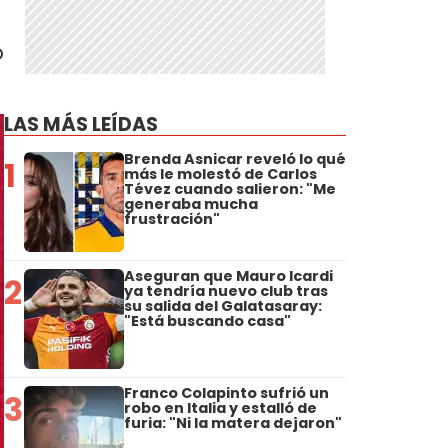
o
LAS MÁS LEÍDAS
Brenda Asnicar reveló lo qué
1
más le molestó de Carlos
Tévez cuando salieron: "Me
generaba mucha
frustración"
Aseguran que Mauro Icardi
2
ya tendría nuevo club tras
su salida del Galatasaray:
"Está buscando casa"
Franco Colapinto sufrió un
3
robo en Italia y estalló de
furia: "Ni la matera dejaron"